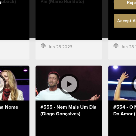
Loback)
Pai (Mário Rui Boto)
(Ana Loba
s
Reje
Accept A
Jun 28 2023
Jun 28
nha Nome
#555 - Nem Mais Um Dia
#554 - O
(Diogo Gonçalves)
Do Amor (P