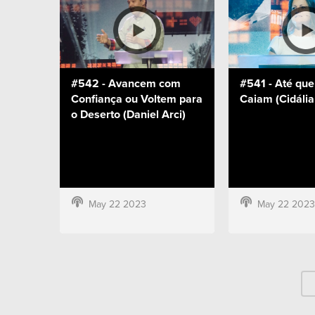
#542 - Avancem com
#541 - Até qu
Confiança ou Voltem para
Caiam (Cidália
o Deserto (Daniel Arci)
May 22 2023
May 22 2023