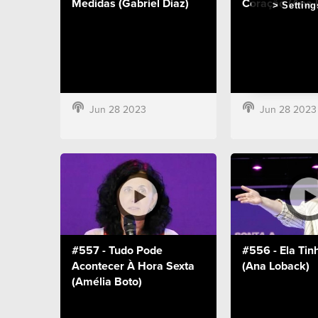
Medidas (Gabriel Diaz)
Coração (Ana 
Setting
Jun 28 2023
Jun 28 2023
#557 - Tudo Pode
#556 - Ela Ti
Acontecer À Hora Sexta
(Ana Loback)
(Amélia Boto)