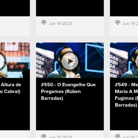
Jun 19 2023
Jun 19 
 Altura de
#550 - O Evangelho Que
#549 - Me
co Cabral)
Pregamos (Rúben
Maria A M
Barradas)
Fugimos (
Barradas)
Jun 12 2023
Jun 12 