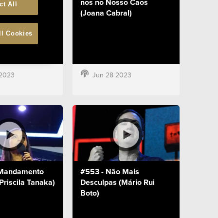
ck)
nos no Nosso Caos
ct All
(Joana Cabral)
ll Cookies
 2023
Jun 28 2023
 Mandamento
#553 - Não Mais
riscila Tanaka)
Desculpas (Mário Rui
Boto)