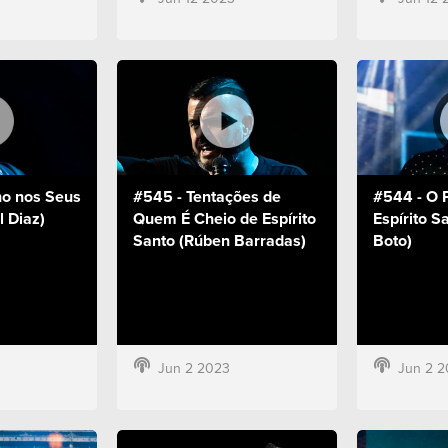
o nos Seus
#545 - Tentações de
#544 - O 
l Diaz)
Quem É Cheio de Espírito
Espírito S
Santo (Rúben Barradas)
Boto)
Jun 2 2023
Jun 2 2