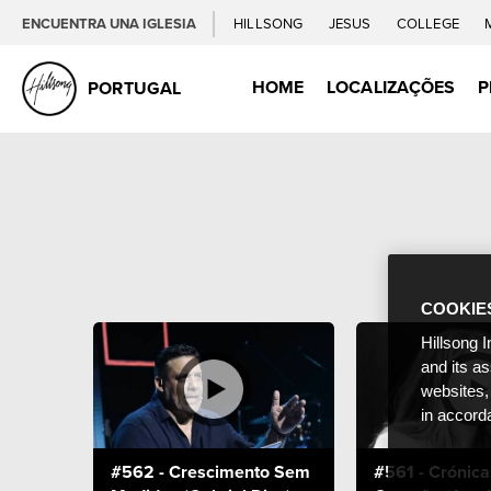
ENCUENTRA UNA IGLESIA
HILLSONG
JESUS
COLLEGE
HOME
LOCALIZAÇÕES
P
PORTUGAL
COOKIE
Hillsong I
and its a
websites,
in accord
#562 - Crescimento Sem
#561 - Crónica