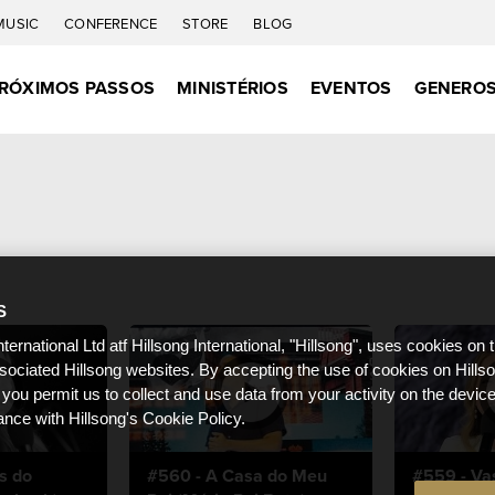
MUSIC
CONFERENCE
STORE
BLOG
RÓXIMOS PASSOS
MINISTÉRIOS
EVENTOS
GENEROS
S
nternational Ltd atf Hillsong International, "Hillsong", uses cookies on 
ssociated Hillsong websites. By accepting the use of cookies on Hills
 you permit us to collect and use data from your activity on the devi
ance with Hillsong's Cookie Policy.
s do
#560 - A Casa do Meu
#559 - Va