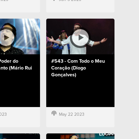
Poder do
#543 - Com Todo o Meu
anto (Mário Rui
Coração (Diogo
Gonçalves)
023
May 22 2023