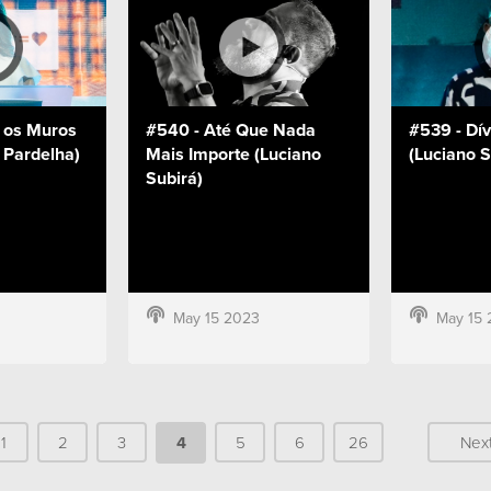
e os Muros
#540 - Até Que Nada
#539 - Dív
 Pardelha)
Mais Importe (Luciano
(Luciano S
Subirá)
May 15 2023
May 15 
1
2
3
4
5
6
26
Nex