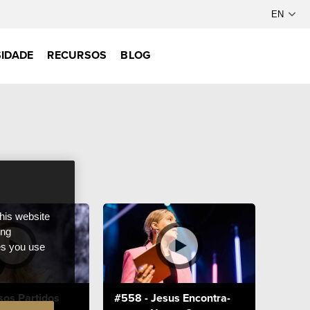
IDADE
RECURSOS
BLOG
this website
ong
ces you use
sos Partidos
#558 - Jesus Encontra-