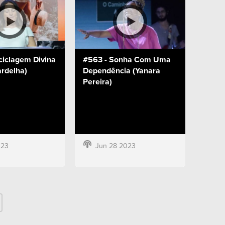
ciclagem Divina
#563 - Sonha Com Uma
ardelha)
Dependência (Yanara
Pereira)
023
Jun 28 2023