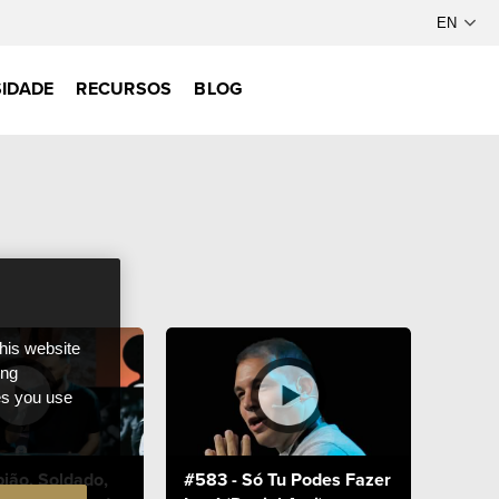
IDADE
RECURSOS
BLOG
this website
ong
ces you use
ião, Soldado,
#583 - Só Tu Podes Fazer