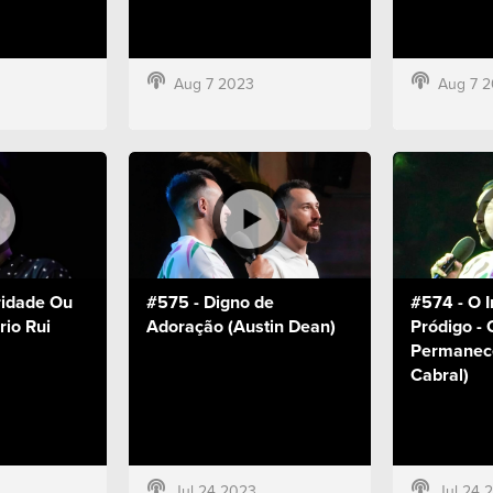
Aug 7 2023
Aug 7 
ridade Ou
#575 - Digno de
#574 - O I
rio Rui
Adoração (Austin Dean)
Pródigo - 
Permanece
Cabral)
Jul 24 2023
Jul 24 