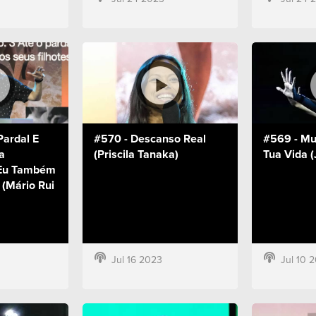
Pardal E
#570 - Descanso Real
#569 - Mud
a
(Priscila Tanaka)
Tua Vida (
 Eu Também
 (Mário Rui
Jul 16 2023
Jul 10 