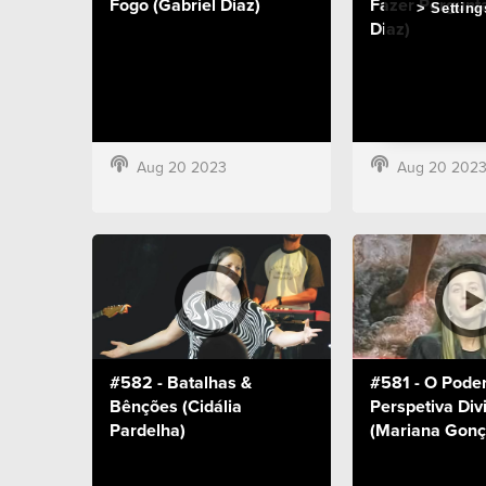
Fogo (Gabriel Diaz)
Fazer Pergunta
Setting
Diaz)
Aug 20 2023
Aug 20 202
#582 - Batalhas &
#581 - O Pode
Bênções (Cidália
Perspetiva Div
Pardelha)
(Mariana Gonç