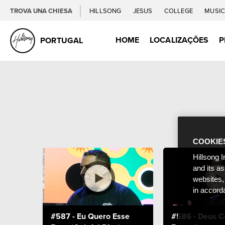
TROVA UNA CHIESA
HILLSONG
JESUS
COLLEGE
MUSI
HOME
LOCALIZAÇÕES
P
PORTUGAL
COOKIE
Hillsong I
and its a
websites,
in accord
#587 - Eu Quero Esse
#586 - Deus C