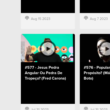
Aug 15 2023
Aug 7 2023
#577 - Jesus Pedra
#576 - Popula
Angular Ou Pedra De
Propósito? (Má
Tropeço? (Fred Carona)
Boto)
Jul 31 2023
Jul 31 2023