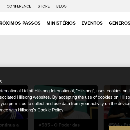
C
CONFERENCE
STORE
BLOG
RÓXIMOS PASSOS
MINISTÉRIOS
EVENTOS
GENEROS
S
nternational Ltd atf Hillsong International, "Hillsong", uses cookies on 
ssociated Hillsong websites. By accepting the use of cookies on Hills
 you permit us to collect and use data from your activity on the devi
ance with Hillsong's Cookie Policy.
ontinua a
#585 - O Poder das
#584 - Esp