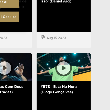
 - Uma Lição de
Isso! (Daniel Arci)
ct All
(Austin Dean)
ll Cookies
2023
Aug 15 2023
tas Com Deus
#578 - Está Na Hora
rradas)
(Diogo Gonçalves)