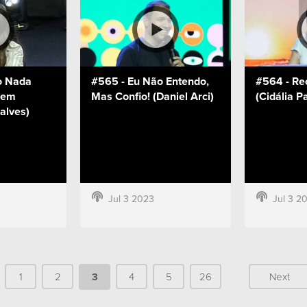
o Nada
#565 - Eu Não Entendo,
#564 - Re
Bem
Mas Confio! (Daniel Arci)
(Cidália P
alves)
Jul 3 2023
Jul 3 2
1
2
3
4
5
26
Next