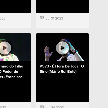
2023
Jul 31 2023
rmão do Filho
#573 - É Hora De Tocar O
O Poder de
Sino (Mário Rui Boto)
r (Francisco
2023
Jul 24 2023