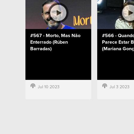
#567 - Morto, Mas Não
#566 - Quand
Enterrado (Rúben
Parece Estar 
Barradas)
(Mariana Gonç
Jul 10 2023
Jul 3 2023