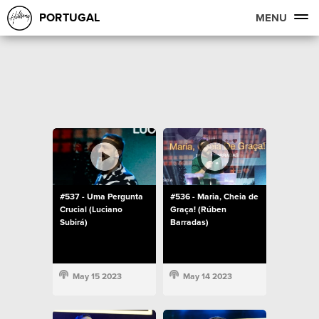
PORTUGAL
MENU
#537 - Uma Pergunta
#536 - Maria, Cheia de
Crucial (Luciano
Graça! (Rúben
Subirá)
Barradas)
May 15 2023
May 14 2023