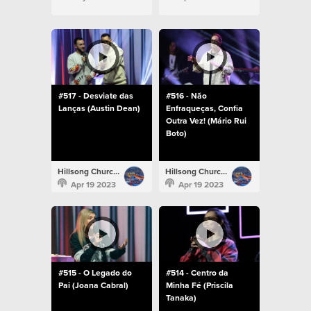
#517 - Desviate das
#516 - Não
Lanças (Austin Dean)
Enfraqueças, Confia
Outra Vez! (Mário Rui
Boto)
Hillsong Church Portugal
Hillsong Church Portugal
Apr 19 2023
Apr 19 2023
#515 - O Legado do
#514 - Centro da
Pai (Joana Cabral)
Minha Fé (Priscila
Tanaka)