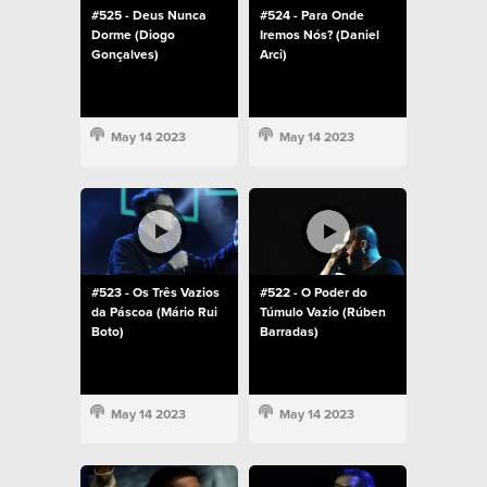
#525 - Deus Nunca
#524 - Para Onde
Dorme (Diogo
Iremos Nós? (Daniel
Gonçalves)
Arci)
May 14 2023
May 14 2023
#523 - Os Três Vazios
#522 - O Poder do
da Páscoa (Mário Rui
Túmulo Vazio (Rúben
Boto)
Barradas)
May 14 2023
May 14 2023