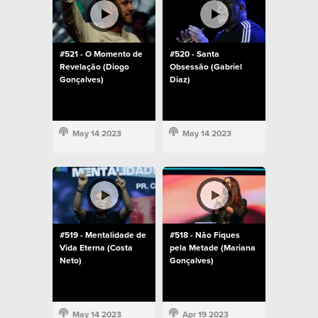
#521 - O Momento de
#520 - Santa
Revelação (Diogo
Obsessão (Gabriel
Gonçalves)
Diaz)
May 14 2023
May 14 2023
#519 - Mentalidade de
#518 - Não Fiques
Vida Eterna (Costa
pela Metade (Mariana
Neto)
Gonçalves)
May 14 2023
Apr 19 2023