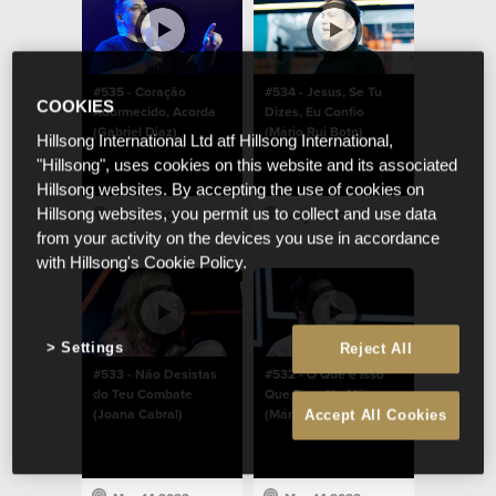
#535 - Coração
#534 - Jesus, Se Tu
COOKIES
Adormecido, Acorda
Dizes, Eu Confio
(Gabriel Diaz)
(Mário Rui Boto)
Hillsong International Ltd atf Hillsong International,
"Hillsong", uses cookies on this website and its associated
Hillsong websites. By accepting the use of cookies on
Hillsong websites, you permit us to collect and use data
May 14 2023
May 14 2023
from your activity on the devices you use in accordance
with Hillsong's Cookie Policy.
Settings
Reject All
#533 - Não Desistas
#532 - O Que é Isso
do Teu Combate
Que Tens Na Mão
(Joana Cabral)
(Mário Rui Boto)
Accept All Cookies