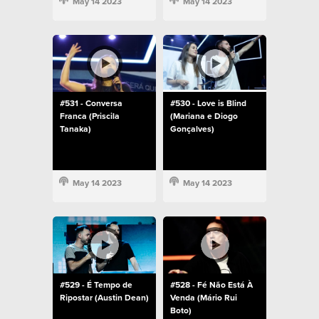
May 14 2023
May 14 2023
#531 - Conversa
#530 - Love is Blind
Franca (Priscila
(Mariana e Diogo
Tanaka)
Gonçalves)
May 14 2023
May 14 2023
#529 - É Tempo de
#528 - Fé Não Está À
Ripostar (Austin Dean)
Venda (Mário Rui
Boto)