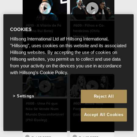
#610 - A Vitória da Fé
#609 - Filhos e Co-
COOKIES
(Mário Rui Boto)
herdeiros (Chris
Mendez)
Hillsong International Ltd atf Hillsong International,
"Hillsong", uses cookies on this website and its associated
Hillsong websites. By accepting the use of cookies on
Hillsong websites, you permit us to collect and use data
Oct 16 2023
Oct 16 2023
from your activity on the devices you use in accordance
with Hillsong's Cookie Policy.
Settings
Reject All
#608 - Uma Fé que
#607 - Ainda Tens
Não Se Vende Num
Força Para Lutar?
Mundo Desconfortável
(Lucinda Dooley)
Accept All Cookies
(Phil Dooley)