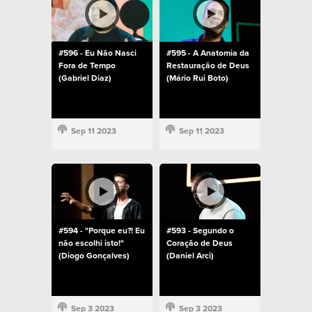
#596 - Eu Não Nasci
#595 - A Anatomia da
Fora de Tempo
Restauração de Deus
(Gabriel Diaz)
(Mário Rui Boto)
Sep 11 2023
Sep 11 2023
#594 - "Porque eu?! Eu
#593 - Segundo o
não escolhi isto!"
Coração de Deus
(Diogo Gonçalves)
(Daniel Arci)
Sep 3 2023
Sep 3 2023