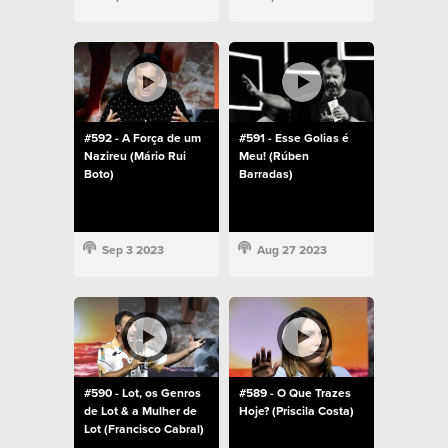
#592 - A Força de um
#591 - Esse Golias é
Nazireu (Mário Rui
Meu! (Rúben
Boto)
Barradas)
Sep 3 2023
Aug 27 2023
#590 - Lot, os Genros
#589 - O Que Trazes
de Lot & a Mulher de
Hoje? (Priscila Costa)
Lot (Francisco Cabral)