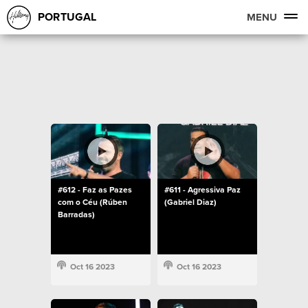
PORTUGAL
MENU
#612 - Faz as Pazes
#611 - Agressiva Paz
com o Céu (Rúben
(Gabriel Diaz)
Barradas)
Oct 16 2023
Oct 16 2023