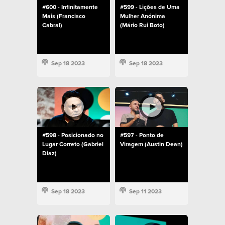
#600 - Infinitamente
#599 - Lições de Uma
Mais (Francisco
Mulher Anónima
Cabral)
(Mário Rui Boto)
Sep 18 2023
Sep 18 2023
#598 - Posicionado no
#597 - Ponto de
Lugar Correto (Gabriel
Viragem (Austin Dean)
Diaz)
Sep 18 2023
Sep 11 2023