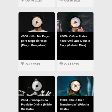
Oct 16 2023
Oct 16 2023
#606 - Não Me Peçam
#605 - O Que Podes
para Negociar Isso
Fazer Até Que Deus o
(Diogo Gonçalves)
Faça (Gabriel Diaz)
Oct 1 2023
Oct 1 2023
#604 - Principios da
#603 - Cheio Ou a
Provisão Divina (Mário
Transbordar? (Priscila
Rui Boto)
Costa)