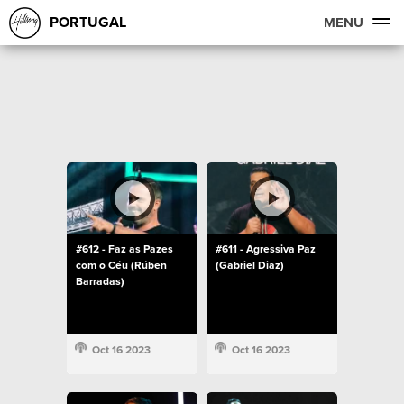
PORTUGAL
MENU
#612 - Faz as Pazes
#611 - Agressiva Paz
com o Céu (Rúben
(Gabriel Diaz)
Barradas)
Oct 16 2023
Oct 16 2023