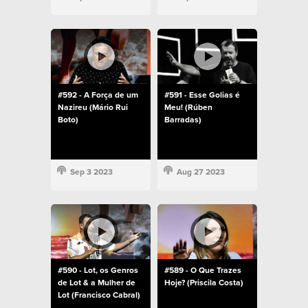
#592 - A Força de um
#591 - Esse Golias é
Nazireu (Mário Rui
Meu! (Rúben
Boto)
Barradas)
Sep 3 2023
Aug 27 2023
#590 - Lot, os Genros
#589 - O Que Trazes
de Lot & a Mulher de
Hoje? (Priscila Costa)
Lot (Francisco Cabral)