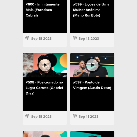
#600 - Infinitamente
#599 - Lições de Uma
Mais (Francisco
Mulher Anónima
Cabral)
(Mário Rui Boto)
Sep 18 2023
Sep 18 2023
#598 - Posicionado no
#597 - Ponto de
Lugar Correto (Gabriel
Viragem (Austin Dean)
Diaz)
Sep 18 2023
Sep 11 2023