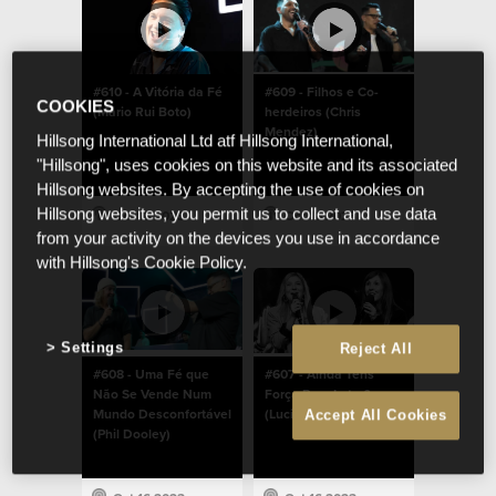
#610 - A Vitória da Fé
#609 - Filhos e Co-
COOKIES
(Mário Rui Boto)
herdeiros (Chris
Mendez)
Hillsong International Ltd atf Hillsong International,
"Hillsong", uses cookies on this website and its associated
Hillsong websites. By accepting the use of cookies on
Hillsong websites, you permit us to collect and use data
Oct 16 2023
Oct 16 2023
from your activity on the devices you use in accordance
with Hillsong's Cookie Policy.
Settings
Reject All
#608 - Uma Fé que
#607 - Ainda Tens
Não Se Vende Num
Força Para Lutar?
Mundo Desconfortável
(Lucinda Dooley)
Accept All Cookies
(Phil Dooley)