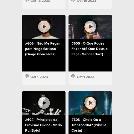
Oct 16 2023
Oct 16 2023
#606 - Não Me Peçam
#605 - O Que Podes
para Negociar Isso
Fazer Até Que Deus o
(Diogo Gonçalves)
Faça (Gabriel Diaz)
Oct 1 2023
Oct 1 2023
#604 - Principios da
#603 - Cheio Ou a
Provisão Divina (Mário
Transbordar? (Priscila
Rui Boto)
Costa)