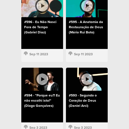
#596 - Eu Não Nasci
#595 - A Anatomia da
Fora de Tempo
Restauração de Deus
(Gabriel Diaz)
(Mário Rui Boto)
Sep 11 2023
Sep 11 2023
#594 - "Porque eu?! Eu
#593 - Segundo o
não escolhi isto!"
Coração de Deus
(Diogo Gonçalves)
(Daniel Arci)
Sep 3 2023
Sep 3 2023