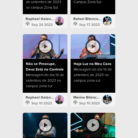
de setembro de 2023
Campus Zona Sul
no campus Zona Sul.
Raphael Galante
Rafael Bitencourt
Sep 24 2023
Sep 17 2023
Não se Preocupe,
Haja Luz no Meu Caos
Deus Está no Controle
Mensagem do dia 10 de
Mensagem do dia 10 de
setembro de 2023 no
setembro de 2023 no
campus zona sul
campus zona sul
Raphael Galante
Marina Bitencourt
Sep 10 2023
Sep 10 2023