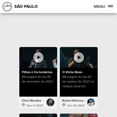
SÃO PAULO
MENU
Filhos e Co-herdeiros
O Vinho Novo
Mensagem do dia 05
Mensagem do dia 29
de novembro de 2023.
de outubro de 2023 no
campus Zona Sul.
Chris Mendez
Rafael Bitencourt
Nov 5 2023
Oct 29 2023