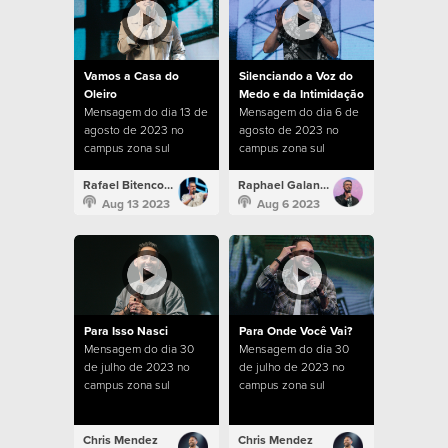
Vamos a Casa do
Silenciando a Voz do
Oleiro
Medo e da Intimidação
Mensagem do dia 13 de
Mensagem do dia 6 de
agosto de 2023 no
agosto de 2023 no
campus zona sul
campus zona sul
Rafael Bitencourt
Raphael Galante
Aug 13 2023
Aug 6 2023
Para Isso Nasci
Para Onde Você Vai?
Mensagem do dia 30
Mensagem do dia 30
de julho de 2023 no
de julho de 2023 no
campus zona sul
campus zona sul
Chris Mendez
Chris Mendez