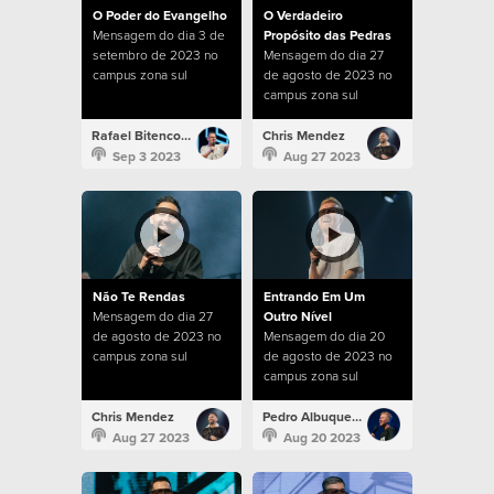
O Poder do Evangelho
O Verdadeiro
Mensagem do dia 3 de
Propósito das Pedras
setembro de 2023 no
Mensagem do dia 27
campus zona sul
de agosto de 2023 no
campus zona sul
Rafael Bitencourt
Chris Mendez
Sep 3 2023
Aug 27 2023
Não Te Rendas
Entrando Em Um
Mensagem do dia 27
Outro Nível
de agosto de 2023 no
Mensagem do dia 20
campus zona sul
de agosto de 2023 no
campus zona sul
Chris Mendez
Pedro Albuquerque
Aug 27 2023
Aug 20 2023