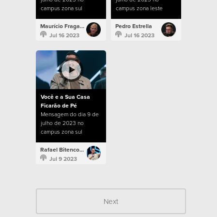
campus zona sul
campus zona leste
Maurício Fragale
Pedro Estrella
Jul 16 2023
Jul 16 2023
Você e a Sua Casa
Ficarão de Pé
Mensagem do dia 9 de
julho de 2023 no
campus zona sul
Rafael Bitencourt
Jul 9 2023
Next