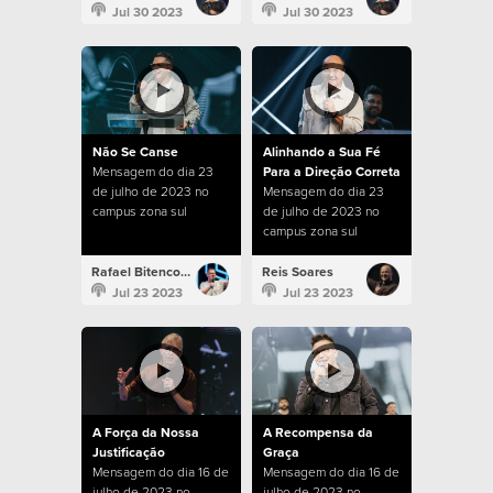
Jul 30 2023
Jul 30 2023
Não Se Canse
Alinhando a Sua Fé
Mensagem do dia 23
Para a Direção Correta
de julho de 2023 no
Mensagem do dia 23
campus zona sul
de julho de 2023 no
campus zona sul
Rafael Bitencourt
Reis Soares
Jul 23 2023
Jul 23 2023
A Força da Nossa
A Recompensa da
Justificação
Graça
Mensagem do dia 16 de
Mensagem do dia 16 de
julho de 2023 no
julho de 2023 no