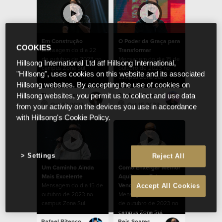
Em Construção
O Poder da Graça para
COOKIES
Mensagem do dia 22
Transformar
de outubro de 2023 no
Mensagem do dia 15 de
Hillsong International Ltd atf Hillsong International,
campus Zona Sul.
outubro de 2023 no
"Hillsong", uses cookies on this website and its associated
campus Zona Sul.
Hillsong websites. By accepting the use of cookies on
Tim Douglass
Raphael Galante
Hillsong websites, you permit us to collect and use data
Oct 22 2023
Oct 15 2023
from your activity on the devices you use in accordance
with Hillsong's Cookie Policy.
Settings
Reject All
Um Caminho Ainda
Como Enxergar Melhor
Mais Excelente
Aquilo que Estamos
Mensagem do dia 15 de
Vendo
Accept All Cookies
outubro de 2023 no
Mensagem do dia 08
campus Zona Sul.
de outubro de 2023 no
campus Zona Sul.
Rafael Bitencourt
Reis Soares