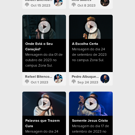
Oct 15 2023
Oct 8 2023
Onde Está o Seu
A Escolha Certa
Coração?
Mensagem do dia 24
Mensagem do dia 01 de
de setembro de 2023
outubro de 2023 no
no campus Zona Sul.
campus Zona Sul.
Rafael Bitencourt
Pedro Albuquerque
Oct 1 2023
Sep 24 2023
Palavras que Trazem
Somente Jesus Cristo
Cura
Mensagem do dia 17 de
Mensagem do dia 24
setembro de 2023 no