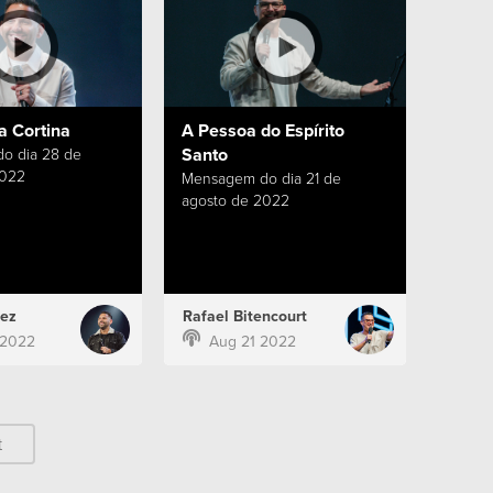
a Cortina
A Pessoa do Espírito
Santo
o dia 28 de
2022
Mensagem do dia 21 de
agosto de 2022
ez
Rafael Bitencourt
 2022
Aug 21 2022
t