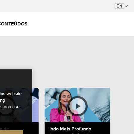
CONTEÚDOS
this website
ong
ces you use
o de
Indo Mais Profundo