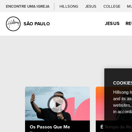
ENCONTRE UMA IGREJA
HILLSONG
JESUS
COLLEGE
M
JESUS
RE
SÃO PAULO
COOKIE
Hillsong I
and its a
websites,
in accord
Os Passos Que Me
É Tempo de Re