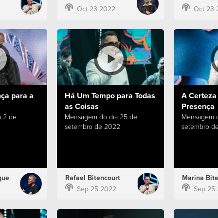
Oct 23 2022
Oct 23 
ça para a
Há Um Tempo para Todas
A Certeza
as Coisas
Presença
 2 de
Mensagem do dia 25 de
Mensagem d
setembro de 2022
setembro d
que
Rafael Bitencourt
Marina Bit
Sep 25 2022
Sep 25