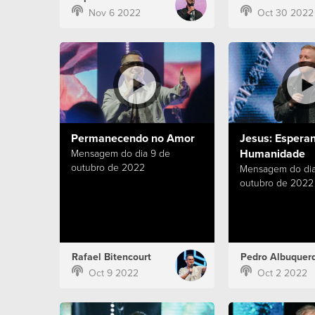
Nov 6 2022
Oct 30 2022
Permanecendo no Amor
Jesus: Esperan
Humanidade
Mensagem do dia 9 de
outubro de 2022
Mensagem do dia
outubro de 2022
Rafael Bitencourt
Pedro Albuquer
Oct 9 2022
Oct 2 2022