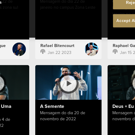
Crescimen
 22 de
Mensagem do dia 22 de
s
Reje
s zona sul
janeiro no campus Zona Leste
Mensagem d
janeiro no 
Accept A
que
Rafael Bitencourt
Raphael Ga
Jan 22 2023
Jan 15 
e Uma
A Semente
Deus + Eu 
Mensagem do dia 20 de
Mensagem d
novembro de 2022
novembro d
 4 de
22