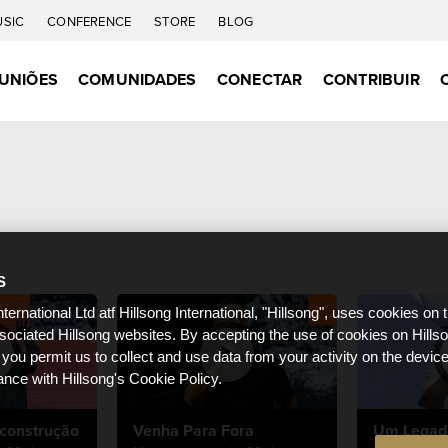
USIC
CONFERENCE
STORE
BLOG
UNIÕES
COMUNIDADES
CONECTAR
CONTRIBUIR
S
nternational Ltd atf Hillsong International, "Hillsong", uses cookies on 
ssociated Hillsong websites. By accepting the use of cookies on Hills
 you permit us to collect and use data from your activity on the devi
ance with Hillsong's Cookie Policy.
construção
Venha Para Fora
Um Legad