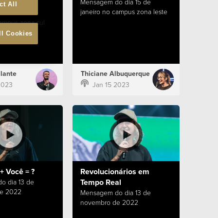
to
Mensagem do dia 15 de
ct All
janeiro no campus zona leste
o dia 15 de
campus zona sul
ll Cookies
lante
Thiciane Albuquerque
2023
Jan 15 2023
+ Você = ?
Revolucionários em
Tempo Real
o dia 13 de
e 2022
Mensagem do dia 13 de
novembro de 2022