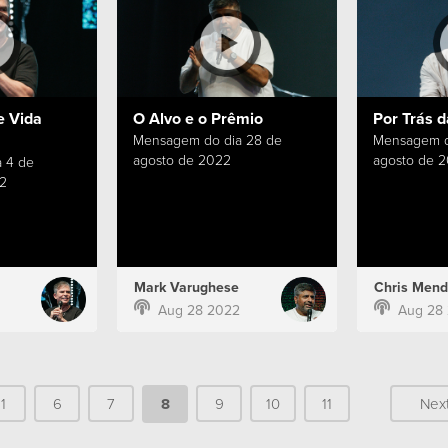
e Vida
O Alvo e o Prêmio
Por Trás d
Mensagem do dia 28 de
Mensagem d
agosto de 2022
agosto de 
 4 de
2
Mark Varughese
Chris Mend
Aug 28 2022
Aug 28
1
6
7
8
9
10
11
Nex