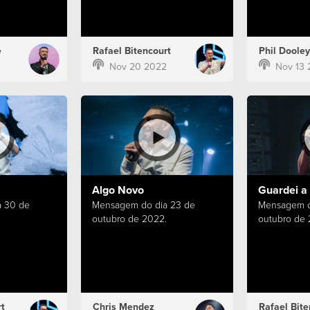
e
Rafael Bitencourt
Phil Dooley
Nov 20 2022
Nov 13 
Algo Novo
Guardei a
 30 de
Mensagem do dia 23 de
Mensagem d
outubro de 2022.
outubro de 
t
Chris Mendez
Rafael Bite