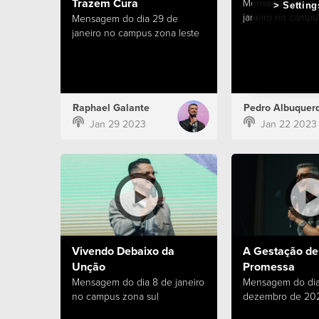
Trazem Cura
Mensagem do dia
Setting
janeiro no campu
Mensagem do dia 29 de
janeiro no campus zona leste
Raphael Galante
Pedro Albuquer
Jan 29 2023
Jan 22 2023
Vivendo Debaixo da
A Gestação d
Unção
Promessa
Mensagem do dia 8 de janeiro
Mensagem do dia
no campus zona sul
dezembro de 20