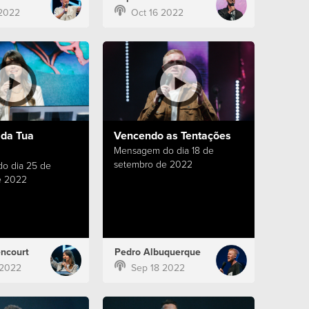
2022
Oct 16 2022
 da Tua
Vencendo as Tentações
Mensagem do dia 18 de
setembro de 2022
o dia 25 de
e 2022
encourt
Pedro Albuquerque
 2022
Sep 18 2022