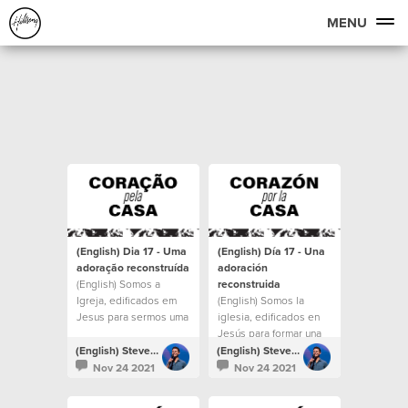
MENU
(English) Dia 17 - Uma
(English) Día 17 - Una
adoração reconstruída
adoración
(English) Somos a
reconstruida
Igreja, edificados em
(English) Somos la
Jesus para sermos uma
iglesia, edificados en
casa para todos.
Jesús para formar una
casa para todos.
(English) Steven Richards
(English) Steven Richards
Nov 24 2021
Nov 24 2021