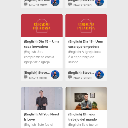
refletir Deus na Terra.
Nov 11 2021
Nov 7 2020
(English) Dia 15 – Uma
(English) Dia 18 - Uma
casa inovadora
casa que empodera
(English) Seu
(English) A igreja local
compromisso com a
é a esperança do
igreja faz a igreja
mundo
florescer.
(English) Steven Richards
(English) Steven Richards
Nov 7 2020
Nov 7 2020
(English) All You Need
(English) El mejor
Is Love
trabajo del mundo
(English) Este fue el
(English) Este fue un