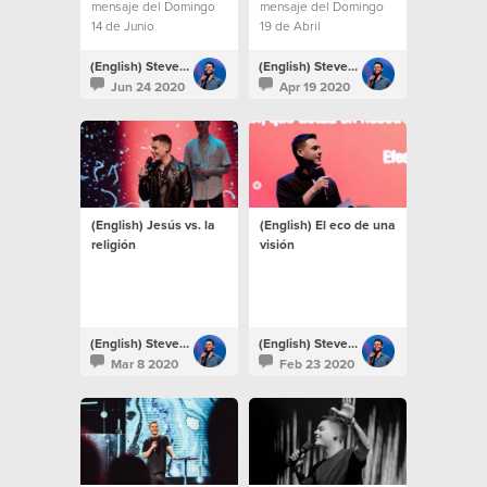
mensaje del Domingo
mensaje del Domingo
14 de Junio
19 de Abril
(English) Steven Richards
(English) Steven Richards
Jun 24 2020
Apr 19 2020
(English) Jesús vs. la
(English) El eco de una
religión
visión
(English) Steven Richards
(English) Steven Richards
Mar 8 2020
Feb 23 2020