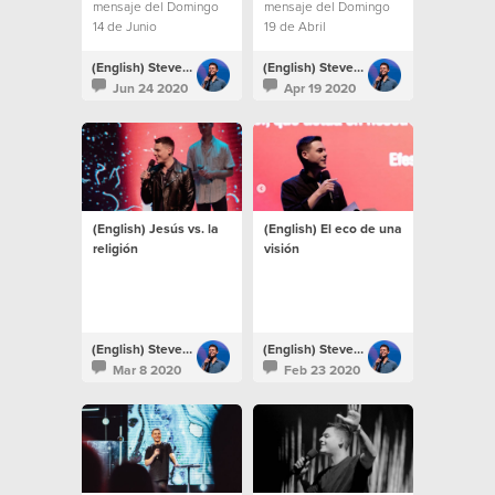
mensaje del Domingo
mensaje del Domingo
14 de Junio
19 de Abril
(English) Steven Richards
(English) Steven Richards
Jun 24 2020
Apr 19 2020
(English) Jesús vs. la
(English) El eco de una
religión
visión
(English) Steven Richards
(English) Steven Richards
Mar 8 2020
Feb 23 2020