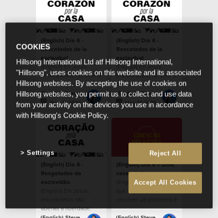
(English) Día 4 -
(English) Día 4 -
COOKIES
Rescatados de la
Rescatados de la
esclavitud
esclavitud
Hillsong International Ltd atf Hillsong International,
(English) En Jesús
(English) En Jesús
"Hillsong", uses cookies on this website and its associated
encontramos, no solo la
encontramos, no solo la
Hillsong websites. By accepting the use of cookies on
libertad, sino la
libertad, sino la
capacidad de reflejar a
capacidad de reflejar a
(English) Steven Richards
(English) Steven Richards
Hillsong websites, you permit us to collect and use data
Dios en la tierra.
Dios en la tierra.
Nov 11 2021
Nov 11 2021
from your activity on the devices you use in accordance
with Hillsong's Cookie Policy.
Settings
Reject All
(English) Dia 4 -
(English) Dia 9 – Uma
Resgatados da
casa criativa
escravidão
(English) Qualquer um
Accept All Cookies
(English) Em Jesus,
que seja capaz de
encontramos não
resolver um problema é
apenas a liberdade,
uma pessoa criativa.
mas a capacidade de
(English) Steven Richards
(English) Steven Richards