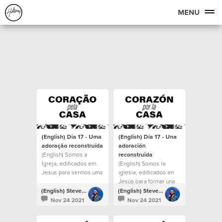
MENU
(English) Dia 17 - Uma
(English) Día 17 - Una
adoração reconstruída
adoración
(English) Somos a
reconstruida
Igreja, edificados em
(English) Somos la
Jesus para sermos uma
iglesia, edificados en
casa para todos.
Jesús para formar una
casa para todos.
(English) Steven Richards
(English) Steven Richards
Nov 24 2021
Nov 24 2021