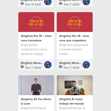
refletir Deus na Terra.
Nov 11 2021
Nov 7 2020
(English) Dia 15 – Uma
(English) Dia 18 - Uma
casa inovadora
casa que empodera
(English) Seu
(English) A igreja local
compromisso com a
é a esperança do
igreja faz a igreja
mundo
florescer.
(English) Steven Richards
(English) Steven Richards
Nov 7 2020
Nov 7 2020
(English) All You Need
(English) El mejor
Is Love
trabajo del mundo
(English) Este fue el
(English) Este fue un