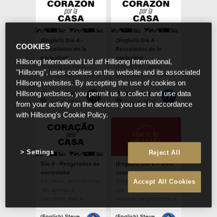
(English) Día 4 -
(English) Día 4 -
COOKIES
Rescatados de la
Rescatados de la
esclavitud
esclavitud
Hillsong International Ltd atf Hillsong International,
(English) En Jesús
(English) En Jesús
"Hillsong", uses cookies on this website and its associated
encontramos, no solo la
encontramos, no solo la
Hillsong websites. By accepting the use of cookies on
libertad, sino la
libertad, sino la
capacidad de reflejar a
capacidad de reflejar a
(English) Steven Richards
(English) Steven Richards
Hillsong websites, you permit us to collect and use data
Dios en la tierra.
Dios en la tierra.
Nov 11 2021
Nov 11 2021
from your activity on the devices you use in accordance
with Hillsong's Cookie Policy.
Settings
Reject All
Dia 4 - Resgatados da
(English) Dia 9 – Uma
escravidão
casa criativa
Em Jesus, encontramos
(English) Qualquer um
Accept All Cookies
não apenas a
que seja capaz de
liberdade, mas a
resolver um problema é
capacidade de refletir
uma pessoa criativa.
Deus na Terra.
(English) Steven Richards
(English) Steven Richards