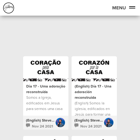
MENU
Dia 17 - Uma adoração
(English) Día 17 - Una
reconstruída
adoración
Somos a Igreja,
reconstruida
edificados em Jesus
(English) Somos la
para sermos uma casa
iglesia, edificados en
para todos.
Jesús para formar una
casa para todos.
(English) Steven Richards
(English) Steven Richards
Nov 24 2021
Nov 24 2021