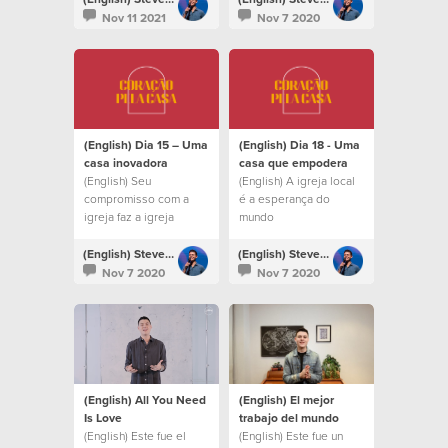
Nov 11 2021
Nov 7 2020
(English) Dia 15 – Uma
(English) Dia 18 - Uma
casa inovadora
casa que empodera
(English) Seu
(English) A igreja local
compromisso com a
é a esperança do
igreja faz a igreja
mundo
florescer.
(English) Steven Richards
(English) Steven Richards
Nov 7 2020
Nov 7 2020
(English) All You Need
(English) El mejor
Is Love
trabajo del mundo
(English) Este fue el
(English) Este fue un