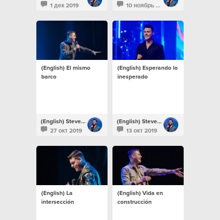
1 дек 2019
10 ноябрь 2019
(English) El mismo
(English) Esperando lo
barco
inesperado
(English) Steven Richards
(English) Steven Richards
27 окт 2019
13 окт 2019
(English) La
(English) Vida en
intersección
construcción