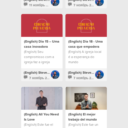
refletir Deus na Terra.
11 ноябрь 2021
7 ноябрь 2020
(English) Dia 15 – Uma
(English) Dia 18 - Uma
casa inovadora
casa que empodera
(English) Seu
(English) A igreja local
compromisso com a
é a esperança do
igreja faz a igreja
mundo
florescer.
(English) Steven Richards
(English) Steven Richards
7 ноябрь 2020
7 ноябрь 2020
(English) All You Need
(English) El mejor
Is Love
trabajo del mundo
(English) Este fue el
(English) Este fue un