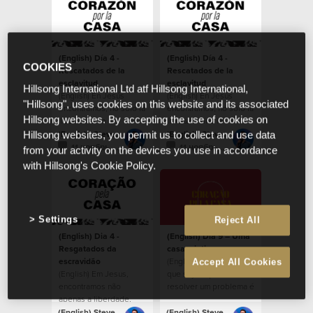
(English) Día 4 -
(English) Día 4 -
COOKIES
Rescatados de la
Rescatados de la
esclavitud
esclavitud
Hillsong International Ltd atf Hillsong International,
(English) En Jesús
(English) En Jesús
"Hillsong", uses cookies on this website and its associated
encontramos, no solo la
encontramos, no solo la
Hillsong websites. By accepting the use of cookies on
libertad, sino la
libertad, sino la
capacidad de reflejar a
capacidad de reflejar a
(English) Steven Richards
(English) Steven Richards
Hillsong websites, you permit us to collect and use data
Dios en la tierra.
Dios en la tierra.
11 ноябрь 2021
11 ноябрь 2021
from your activity on the devices you use in accordance
with Hillsong's Cookie Policy.
Settings
Reject All
(English) Dia 4 -
(English) Dia 9 – Uma
Resgatados da
casa criativa
escravidão
(English) Qualquer um
Accept All Cookies
(English) Em Jesus,
que seja capaz de
encontramos não
resolver um problema é
apenas a liberdade,
uma pessoa criativa.
mas a capacidade de
(English) Steven Richards
(English) Steven Richards