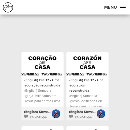
MENU
(English) Dia 17 - Uma
(English) Día 17 - Una
adoração reconstruída
adoración
(English) Somos a
reconstruida
Igreja, edificados em
(English) Somos la
Jesus para sermos uma
iglesia, edificados en
casa para todos.
Jesús para formar una
casa para todos.
(English) Steven Richards
(English) Steven Richards
24 ноябрь 2021
24 ноябрь 2021