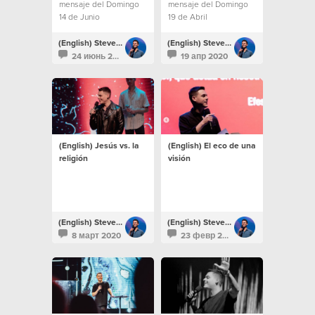
mensaje del Domingo
mensaje del Domingo
14 de Junio
19 de Abril
(English) Steven Richards
(English) Steven Richards
24 июнь 2020
19 апр 2020
(English) Jesús vs. la
(English) El eco de una
religión
visión
(English) Steven Richards
(English) Steven Richards
8 март 2020
23 февр 2020