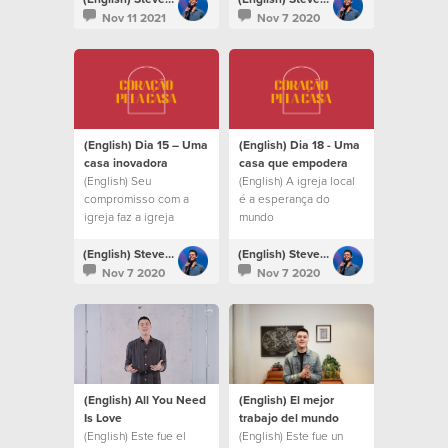
refletir Deus na Terra.
Nov 11 2021
Nov 7 2020
(English) Dia 15 – Uma
(English) Dia 18 - Uma
casa inovadora
casa que empodera
(English) Seu
(English) A igreja local
compromisso com a
é a esperança do
igreja faz a igreja
mundo
florescer.
(English) Steven Richards
(English) Steven Richards
Nov 7 2020
Nov 7 2020
(English) All You Need
(English) El mejor
Is Love
trabajo del mundo
(English) Este fue el
(English) Este fue un