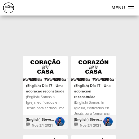
MENU
(English) Dia 17 - Uma
(English) Día 17 - Una
adoração reconstruída
adoración
(English) Somos a
reconstruida
Igreja, edificados em
(English) Somos la
Jesus para sermos uma
iglesia, edificados en
casa para todos.
Jesús para formar una
casa para todos.
(English) Steven Richards
(English) Steven Richards
Nov 24 2021
Nov 24 2021