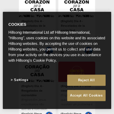
(English) Día 4 -
(English) Día 4 -
COOKIES
Rescatados de la
Rescatados de la
esclavitud
esclavitud
Hillsong International Ltd atf Hillsong International,
(English) En Jesús
(English) En Jesús
"Hillsong", uses cookies on this website and its associated
encontramos, no solo la
encontramos, no solo la
Hillsong websites. By accepting the use of cookies on
libertad, sino la
libertad, sino la
capacidad de reflejar a
capacidad de reflejar a
(English) Steven Richards
(English) Steven Richards
Hillsong websites, you permit us to collect and use data
Dios en la tierra.
Dios en la tierra.
Nov 11 2021
Nov 11 2021
from your activity on the devices you use in accordance
with Hillsong's Cookie Policy.
Settings
Reject All
(English) Dia 4 -
(English) Dia 9 – Uma
Resgatados da
casa criativa
escravidão
(English) Qualquer um
Accept All Cookies
(English) Em Jesus,
que seja capaz de
encontramos não
resolver um problema é
apenas a liberdade,
uma pessoa criativa.
mas a capacidade de
(English) Steven Richards
(English) Steven Richards