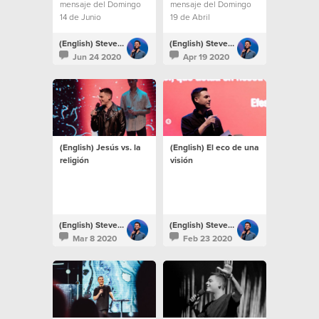
mensaje del Domingo
mensaje del Domingo
14 de Junio
19 de Abril
(English) Steven Richards
(English) Steven Richards
Jun 24 2020
Apr 19 2020
(English) Jesús vs. la
(English) El eco de una
religión
visión
(English) Steven Richards
(English) Steven Richards
Mar 8 2020
Feb 23 2020