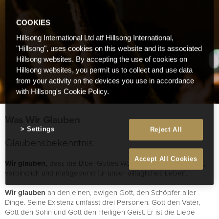
COOKIES
Hillsong International Ltd atf Hillsong International,
"Hillsong", uses cookies on this website and its associated
Hillsong websites. By accepting the use of cookies on
Hillsong websites, you permit us to collect and use data
from your activity on the devices you use in accordance
with Hillsong's Cookie Policy.
Was Wir Glauben
Settings
Reject All
Glaubensbekenntnis
Accept All Cookies
Wir glauben,
dass die Bibel Gottes Wort ist. Sein Wort ist wahr,
verbindlich und maßgebend für unser alltägliches Leben.
Wir glauben
an den einen, ewigen Gott, den Schöpfer aller
Dinge. Seine Existenz umfasst drei Personen: Gott den Vater,
Gott den Sohn und Gott den Heiligen Geist. Er ist die Liebe