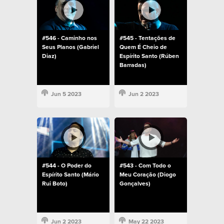
#546 - Caminho nos
#545 - Tentações de
Seus Planos (Gabriel
Quem É Cheio de
Diaz)
Espírito Santo (Rúben
Barradas)
Jun 5 2023
Jun 2 2023
#544 - O Poder do
#543 - Com Todo o
Espírito Santo (Mário
Meu Coração (Diogo
Rui Boto)
Gonçalves)
Jun 2 2023
May 22 2023