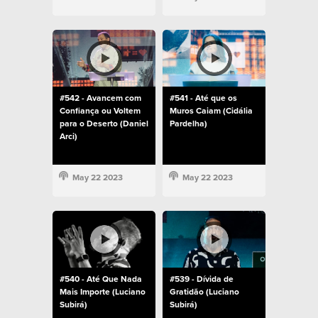
#542 - Avancem com
#541 - Até que os
Confiança ou Voltem
Muros Caiam (Cidália
para o Deserto (Daniel
Pardelha)
Arci)
May 22 2023
May 22 2023
#540 - Até Que Nada
#539 - Dívida de
Mais Importe (Luciano
Gratidão (Luciano
Subirá)
Subirá)