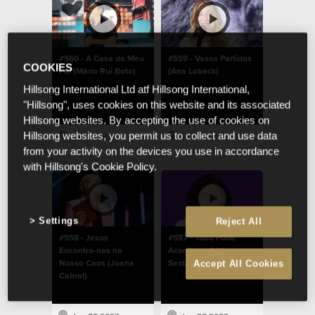
#560 - A Casa do Meu
#559 - Vasos Partidos
COOKIES
Pai (Mário Rui Boto)
(Ana Loback)
Hillsong International Ltd atf Hillsong International,
"Hillsong", uses cookies on this website and its associated
Hillsong websites. By accepting the use of cookies on
Hillsong websites, you permit us to collect and use data
Jun 28 2023
Jun 28 2023
from your activity on the devices you use in accordance
with Hillsong's Cookie Policy.
Settings
Reject All
#558 - Jesus
#557 - Tudo Pode
Encontra-nos no
Acontecer À Hora
Nosso Caos (Joana
Sexta (Amélia Boto)
Accept All Cookies
Cabral)