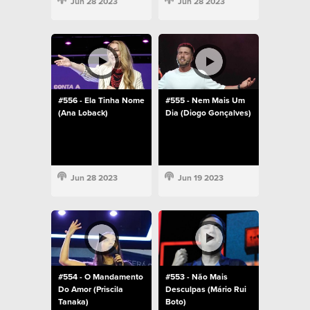
Jun 28 2023
Jun 28 2023
#556 - Ela Tinha Nome
#555 - Nem Mais Um
(Ana Loback)
Dia (Diogo Gonçalves)
Jun 28 2023
Jun 19 2023
#554 - O Mandamento
#553 - Não Mais
Do Amor (Priscila
Desculpas (Mário Rui
Tanaka)
Boto)