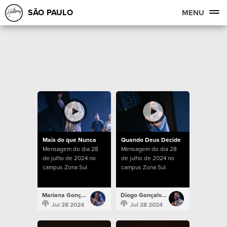
SÃO PAULO
MENU
Mais do que Nunca
Quando Deus Decide
Mensagem do dia 28
Mensagem do dia 28
de julho de 2024 no
de julho de 2024 no
campus Zona Sul.
campus Zona Sul.
Mariana Gonçalves
Diogo Gonçalves
Jul 28 2024
Jul 28 2024