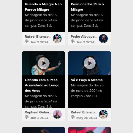
Quando o Milagre Não
Posicionados Para o
Parece Milagre
Milagre
Mensagem do dia 02
Mensagem do dia 02
de junho de 2024 no
de junho de 2024 no
campus Zona Sul.
campus Zona Sul.
Rafael Bitencourt
Pedro Albuquerque
Jun 9 2024
Jun 2 2024
Lidando com o Peso
Vá e Faça o Mesmo
Acumulado ao Longo
Mensagem do dia 26
dos Anos
de maio de 2024 no
Mensagem do dia 02
campus Zona Sul.
de junho de 2024 no
campus Zona Sul.
Raphael Galante
Rafael Bitencourt
Jun 2 2024
May 26 2024