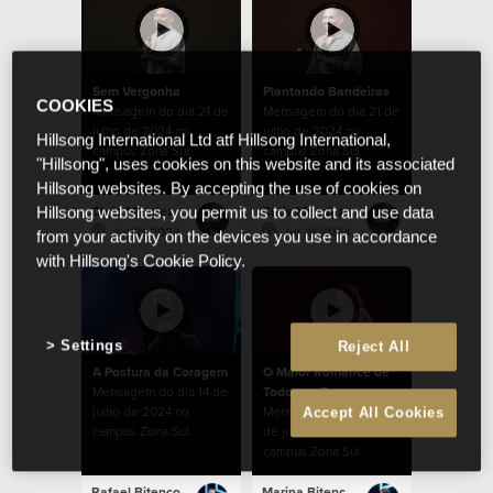
Sem Vergonha
Plantando Bandeiras
COOKIES
Mensagem do dia 21 de
Mensagem do dia 21 de
julho de 2024 no
julho de 2024 no
Hillsong International Ltd atf Hillsong International,
campus Zona Sul.
campus Zona Sul.
"Hillsong", uses cookies on this website and its associated
Hillsong websites. By accepting the use of cookies on
Chris Mendez
Chris Mendez
Hillsong websites, you permit us to collect and use data
Jul 21 2024
Jul 21 2024
from your activity on the devices you use in accordance
with Hillsong's Cookie Policy.
Settings
Reject All
A Postura da Coragem
O Maior Romance de
Mensagem do dia 14 de
Todos os Tempos
julho de 2024 no
Mensagem do dia 07
Accept All Cookies
campus Zona Sul.
de julho de 2024 no
campus Zona Sul.
Rafael Bitencourt
Marina Bitencourt