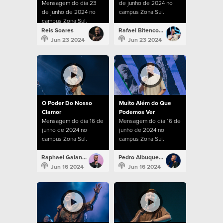
Mensagem do dia 23
de junho de 2024 no
de junho de 2024 no
campus Zona Sul.
campus Zona Sul.
Reis Soares
Rafael Bitencourt
Jun 23 2024
Jun 23 2024
O Poder Do Nosso
Muito Além do Que
Clamor
Podemos Ver
Mensagem do dia 16 de
Mensagem do dia 16 de
junho de 2024 no
junho de 2024 no
campus Zona Sul.
campus Zona Sul.
Raphael Galante
Pedro Albuquerque
Jun 16 2024
Jun 16 2024