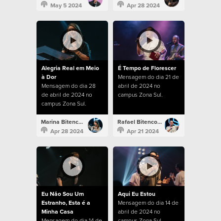
May 5 2024
Apr 28 2024
Alegria Real em Meio
É Tempo de Florescer
à Dor
Mensagem do dia 21 de
Mensagem do dia 28
abril de 2024 no
de abril de 2024 no
campus Zona Sul.
campus Zona Sul.
Marina Bitencourt
Rafael Bitencourt
Apr 28 2024
Apr 21 2024
Eu Não Sou Um
Aqui Eu Estou
Estranho, Esta é a
Mensagem do dia 14 de
Minha Casa
abril de 2024 no
Mensagem do dia 14 de
campus Zona Sul.