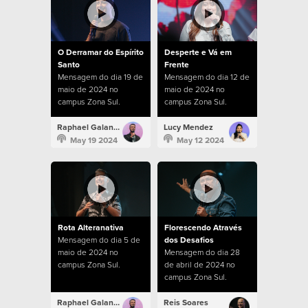
O Derramar do Espírito
Desperte e Vá em
Santo
Frente
Mensagem do dia 19 de
Mensagem do dia 12 de
maio de 2024 no
maio de 2024 no
campus Zona Sul.
campus Zona Sul.
Raphael Galante
Lucy Mendez
May 19 2024
May 12 2024
Rota Alteranativa
Florescendo Através
Mensagem do dia 5 de
dos Desafios
maio de 2024 no
Mensagem do dia 28
campus Zona Sul.
de abril de 2024 no
campus Zona Sul.
Raphael Galante
Reis Soares