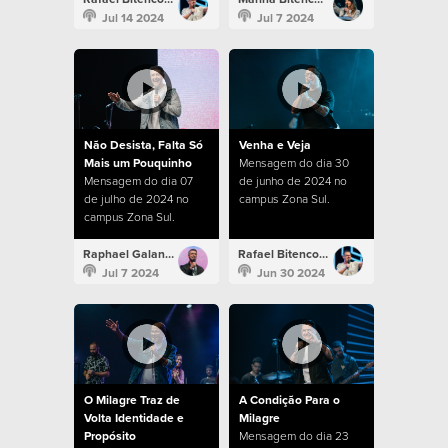
Jul 14 2024
Jul 7 2024
Não Desista, Falta Só
Venha e Veja
Mais um Pouquinho
Mensagem do dia 30
Mensagem do dia 07
de junho de 2024 no
de julho de 2024 no
campus Zona Sul.
campus Zona Sul.
Raphael Galante
Rafael Bitencourt
Jul 7 2024
Jun 30 2024
O Milagre Traz de
A Condição Para o
Volta Identidade e
Milagre
Propósito
Mensagem do dia 23