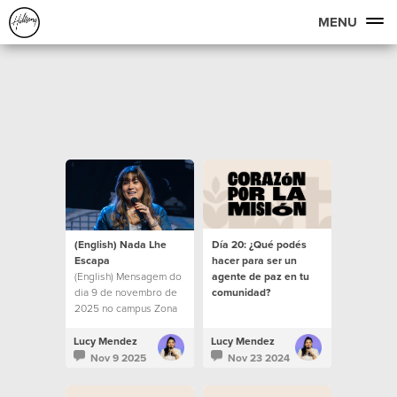
MENU
(English) Nada Lhe
Día 20: ¿Qué podés
Escapa
hacer para ser un
(English) Mensagem do
agente de paz en tu
dia 9 de novembro de
comunidad?
2025 no campus Zona
Sul.
Lucy Mendez
Lucy Mendez
Nov 9 2025
Nov 23 2024