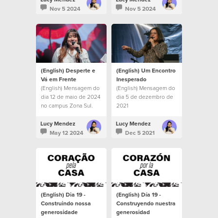
transformado por
de Corazón por la
Nov 5 2024
Nov 5 2024
Cristo.
Misión 2024.
(English) Desperte e
(English) Um Encontro
Vá em Frente
Inesperado
(English) Mensagem do
(English) Mensagem do
dia 12 de maio de 2024
dia 5 de dezembro de
no campus Zona Sul.
2021
Lucy Mendez
Lucy Mendez
May 12 2024
Dec 5 2021
(English) Dia 19 -
(English) Día 19 -
Construindo nossa
Construyendo nuestra
generosidade
generosidad