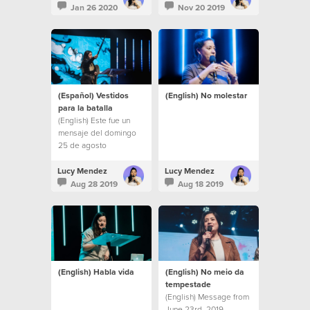
Jan 26 2020
Nov 20 2019
(Español) Vestidos
(English) No molestar
para la batalla
(English) Este fue un
mensaje del domingo
25 de agosto
Lucy Mendez
Lucy Mendez
Aug 28 2019
Aug 18 2019
(English) Habla vida
(English) No meio da
tempestade
(English) Message from
June 23rd, 2019.