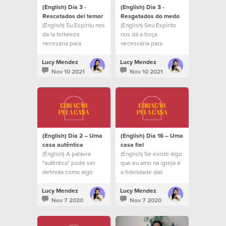
(English) Día 3 -
(English) Dia 3 -
Rescatados del temor
Resgatados do medo
(English) Su Espíritu nos
(English) Seu Espírito
da la fortaleza
nos dá a força
necesaria para
necessária para
enfrentar cada día las
enfrentar, a cada dia, as
dificultades.
dificuldades que
Lucy Mendez
Lucy Mendez
surgema
Nov 10 2021
Nov 10 2021
(English) Dia 2 – Uma
(English) Dia 16 – Uma
casa autêntica
casa fiel
(English) A palavra
(English) Se existe algo
"autêntica" pode ser
que eu amo na igreja é
definida como algo
a fidelidade das
real, correto ou
pessoas.
verdadeiro.
Lucy Mendez
Lucy Mendez
Nov 7 2020
Nov 7 2020