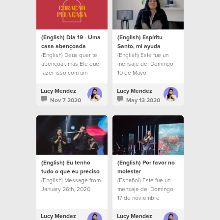
(English) Dia 19 - Uma
(English) Espíritu
casa abençoada
Santo, mi ayuda
(English) Deus quer te
(English) Este fue un
abençoar, mas Ele quer
mensaje del Domingo
fazer isso com um
10 de Mayo
propósito.
Lucy Mendez
Lucy Mendez
Nov 7 2020
May 13 2020
(English) Eu tenho
(English) Por favor no
tudo o que eu preciso
molestar
(English) Message from
(Español) Este fue un
January 26th, 2020.
mensaje del Domingo
17 de noviembre
Lucy Mendez
Lucy Mendez