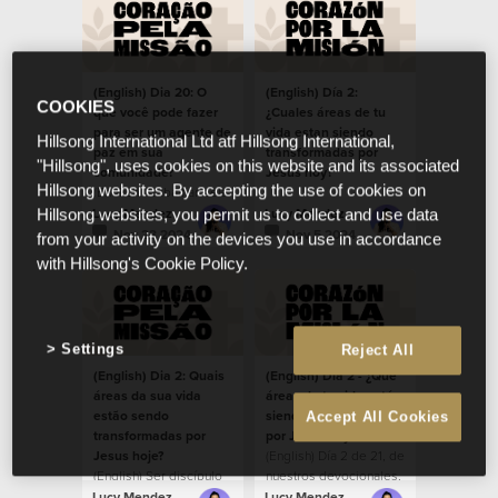
(English) Dia 20: O
(English) Día 2:
COOKIES
que você pode fazer
¿Cuales áreas de tu
para ser um agente de
vida estan siendo
Hillsong International Ltd atf Hillsong International,
paz em sua
transformadas por
"Hillsong", uses cookies on this website and its associated
comunidade?
Jesús hoy?
Hillsong websites. By accepting the use of cookies on
(English) Trabalhar pela
paz em nossas
Lucy Mendez
Lucy Mendez
Hillsong websites, you permit us to collect and use data
comunidades.
Nov 23 2024
Nov 5 2024
from your activity on the devices you use in accordance
with Hillsong's Cookie Policy.
Settings
Reject All
(English) Dia 2: Quais
(English) Día 2 - ¿Qué
áreas da sua vida
áreas de tu vida están
estão sendo
siendo transformadas
Accept All Cookies
transformadas por
por Jesús hoy?
Jesus hoje?
(English) Día 2 de 21, de
(English) Ser discípulo
nuestros devocionales,
implica ser
durante la temporada
Lucy Mendez
Lucy Mendez