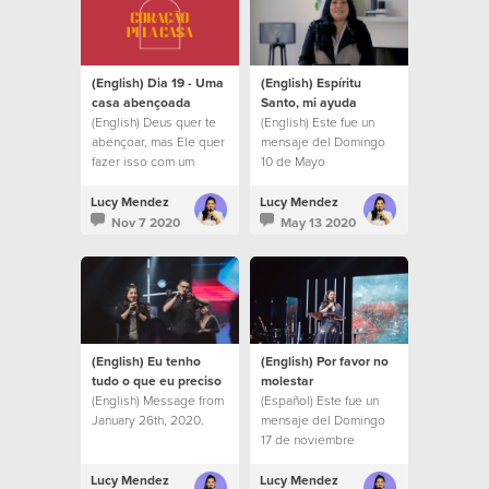
(English) Dia 19 - Uma
(English) Espíritu
casa abençoada
Santo, mi ayuda
(English) Deus quer te
(English) Este fue un
abençoar, mas Ele quer
mensaje del Domingo
fazer isso com um
10 de Mayo
propósito.
Lucy Mendez
Lucy Mendez
Nov 7 2020
May 13 2020
(English) Eu tenho
(English) Por favor no
tudo o que eu preciso
molestar
(English) Message from
(Español) Este fue un
January 26th, 2020.
mensaje del Domingo
17 de noviembre
Lucy Mendez
Lucy Mendez