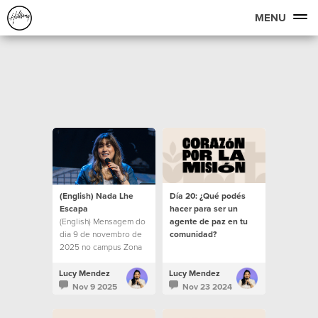
MENU
(English) Nada Lhe
Día 20: ¿Qué podés
Escapa
hacer para ser un
(English) Mensagem do
agente de paz en tu
dia 9 de novembro de
comunidad?
2025 no campus Zona
Sul.
Lucy Mendez
Lucy Mendez
Nov 9 2025
Nov 23 2024