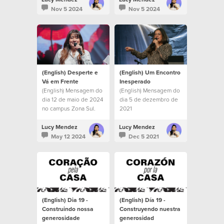
transformado por
de Corazón por la
Nov 5 2024
Nov 5 2024
Cristo.
Misión 2024.
(English) Desperte e
(English) Um Encontro
Vá em Frente
Inesperado
(English) Mensagem do
(English) Mensagem do
dia 12 de maio de 2024
dia 5 de dezembro de
no campus Zona Sul.
2021
Lucy Mendez
Lucy Mendez
May 12 2024
Dec 5 2021
(English) Dia 19 -
(English) Día 19 -
Construindo nossa
Construyendo nuestra
generosidade
generosidad