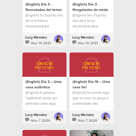
(English) Día 3 -
(English) Dia 3 -
Rescatados del temor
Resgatados do medo
(English) Su Espíritu nos
(English) Seu Espírito
da la fortaleza
nos dá a força
necesaria para
necessária para
enfrentar cada día las
enfrentar, a cada dia, as
dificultades.
dificuldades que
Lucy Mendez
Lucy Mendez
surgema
Nov 10 2021
Nov 10 2021
(English) Dia 2 – Uma
(English) Dia 16 – Uma
casa autêntica
casa fiel
(English) A palavra
(English) Se existe algo
"autêntica" pode ser
que eu amo na igreja é
definida como algo
a fidelidade das
real, correto ou
pessoas.
verdadeiro.
Lucy Mendez
Lucy Mendez
Nov 7 2020
Nov 7 2020