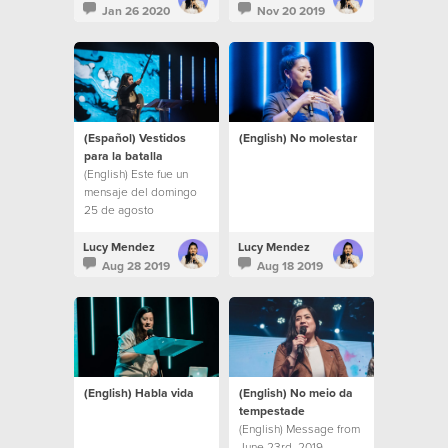
Jan 26 2020
Nov 20 2019
(Español) Vestidos
(English) No molestar
para la batalla
(English) Este fue un
mensaje del domingo
25 de agosto
Lucy Mendez
Lucy Mendez
Aug 28 2019
Aug 18 2019
(English) Habla vida
(English) No meio da
tempestade
(English) Message from
June 23rd, 2019.