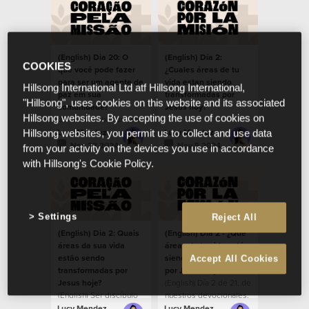
(English) Dia 20: O
(English) Día 2:
COOKIES
que você pode fazer
¿Cuales áreas de tu
para ser um agente de
vida estan siendo
Hillsong International Ltd atf Hillsong International,
paz em sua
transformadas por
"Hillsong", uses cookies on this website and its associated
comunidade?
Jesús hoy?
Hillsong websites. By accepting the use of cookies on
(English) Trabalhar pela
paz em nossas
Lucy Mendez
Lucy Mendez
Hillsong websites, you permit us to collect and use data
comunidades.
Nov 23 2024
Nov 5 2024
from your activity on the devices you use in accordance
with Hillsong's Cookie Policy.
Settings
Reject All
(English) Dia 2: Quais
(English) Día 2 - ¿Qué
áreas da sua vida
áreas de tu vida están
estão sendo
siendo transformadas
Accept All Cookies
transformadas por
por Jesús hoy?
Jesus hoje?
(English) Día 2 de 21, de
(English) Ser discípulo
nuestros devocionales,
implica ser
durante la temporada
Lucy Mendez
Lucy Mendez