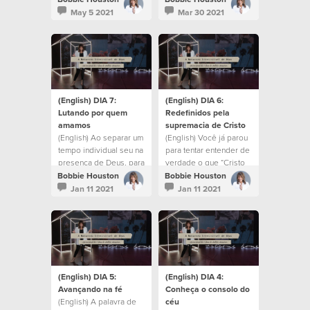
this coming weekend.
May 5 2021
Mar 30 2021
(English) DIA 7:
(English) DIA 6:
Lutando por quem
Redefinidos pela
amamos
supremacia de Cristo
(English) Ao separar um
(English) Você já parou
tempo individual seu na
para tentar entender de
presença de Deus, para
verdade o que “Cristo
uma pausa e reflexão,
em você” de fato
Bobbie Houston
Bobbie Houston
lembre-se de manter
significa?
Jan 11 2021
Jan 11 2021
um coração aberto à
Sua voz e instrução.
(English) DIA 5:
(English) DIA 4:
Avançando na fé
Conheça o consolo do
(English) A palavra de
céu