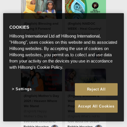
(English) Blessing and
(English) NAIDOC
COOKIES
Paying it Forward
WEEK - Heal Country!
(English) The
(English) A time to
Hillsong International Ltd atf Hillsong International,
generosity of all of you
celebrate the history,
"Hillsong", uses cookies on this website and its associated
was evident even in that
cultures and
Hillsong websites. By accepting the use of cookies on
moment.
achievements of
Aboriginal and Torres
Bobbie Houston
Bobbie Houston
Hillsong websites, you permit us to collect and use data
Strait Islander people.
Aug 25 2021
Jul 6 2021
from your activity on the devices you use in accordance
with Hillsong's Cookie Policy.
Settings
Reject All
(English) Mother’s Day
(English) Shadows &
2021 / Heaven Where
Wonder — Poets.
We Stand
Prophets. Everyday
Accept All Cookies
(English) Happy
Women.
Mother’s Day to
(English) What’s not to
everyone celebrating
love about the beauty
and being celebrated
and artistry of faith?
Bobbie Houston
Bobbie Houston