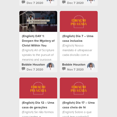
confident and at rest.
Dec 7 2020
Dec 7 2020
(English) DAY 1:
(English) Dia 7 – Uma
Deepen the Mystery of
casa inclusiva
Christ Within You
(English) Nosso
(English) All of Scripture
mandato é ultrapassar
speaks to the pursuit of
cada divisão com a
meaning and purpose.
mesma compaixão que
Cristo teve
Bobbie Houston
Bobbie Houston
Dec 7 2020
Nov 7 2020
(English) Dia 12 – Uma
(English) Dia 17 – Uma
casa de gerações
casa cheia de fé
(English) Se não formos
(English) Sobre o que
conscientes e
você tem sonhado?