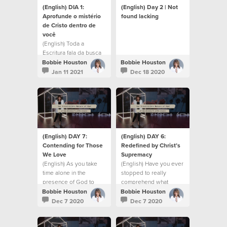
(English) DIA 1:
(English) Day 2 | Not
Aprofunde o mistério
found lacking
de Cristo dentro de
você
(English) Toda a
Escritura fala da busca
de significado e
Bobbie Houston
Bobbie Houston
propósito.
Jan 11 2021
Dec 18 2020
(English) DAY 7:
(English) DAY 6:
Contending for Those
Redefined by Christ’s
We Love
Supremacy
(English) As you take
(English) Have you ever
time alone in the
stopped to really
presence of God to
comprehend what
pause and reflect
Christ-in-you truly
Bobbie Houston
Bobbie Houston
means?
Dec 7 2020
Dec 7 2020