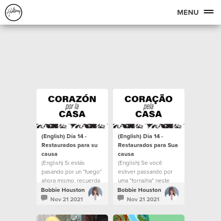
MENU
(English) Día 14 -
(English) Dia 14 -
Restaurados para su
Restaurados para Sua
causa
causa
(English) Si estás
(English) Se você
pasando por un “fuego”
estiver passando por
ahora mismo, recuerda
uma "fornalha" neste
que Cristo está en el
momento, lembre-se de
Bobbie Houston
Bobbie Houston
fuego contigo.
que Cristo está com
Nov 21 2021
Nov 21 2021
você