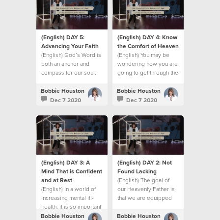
(English) DAY 5:
(English) DAY 4: Know
Advancing Your Faith
the Comfort of Heaven
(English) God’s Word is
(English) You may be
both an anchor and
wondering how you are
compass for our soul.
going to get through the
challenges of the
season you’re in right
Bobbie Houston
Bobbie Houston
now.
Dec 7 2020
Dec 7 2020
(English) DAY 3: A
(English) DAY 2: Not
Mind That is Confident
Found Lacking
and at Rest
(English) The goal of
(English) In a world of
our Heavenly Father is
increasing mental ill-
that we are equipped
health, it is so important
for all that lies ahead.
to have a mind that is
Bobbie Houston
Bobbie Houston