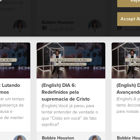
Reje
and Torres St
lembre-se de
people.
com você
Accept A
Bobbie Houston
Bobbie Hou
Aug 25 2021
Jul 6 2
: Lutando
(English) DIA 6:
(English) 
amos
Redefinidos pela
Avançando
supremacia de Cristo
arar um tempo
(English) A 
 presença de
tanto âncor
(English) Você já parou para
ausa e
para nossas 
tentar entender de verdade o
se de manter
que “Cristo em você” de fato
o à Sua voz
significa?
Bobbie Houston
Bobbie Hou