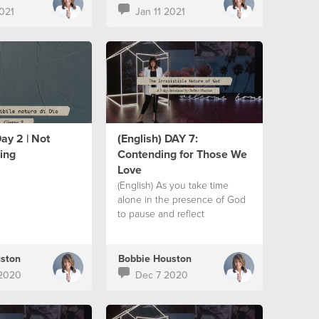
2021
Jan 11 2021
Day 2 | Not
(English) DAY 7:
ing
Contending for Those We
Love
(English) As you take time
alone in the presence of God
to pause and reflect
ston
Bobbie Houston
 2020
Dec 7 2020