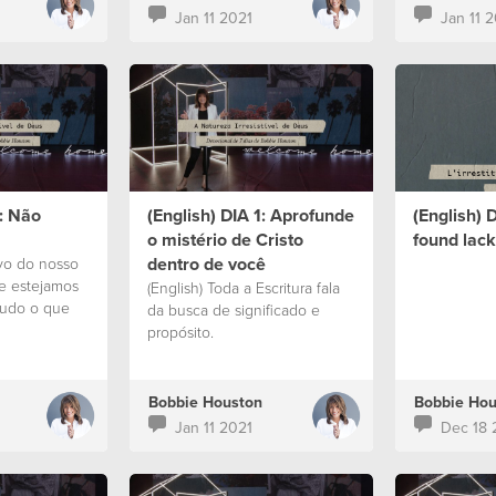
Jan 11 2021
Jan 11 
2: Não
(English) DIA 1: Aprofunde
(English) 
o mistério de Cristo
found lack
dentro de você
ivo do nosso
ue estejamos
(English) Toda a Escritura fala
tudo o que
da busca de significado e
propósito.
Bobbie Houston
Bobbie Hou
Jan 11 2021
Dec 18