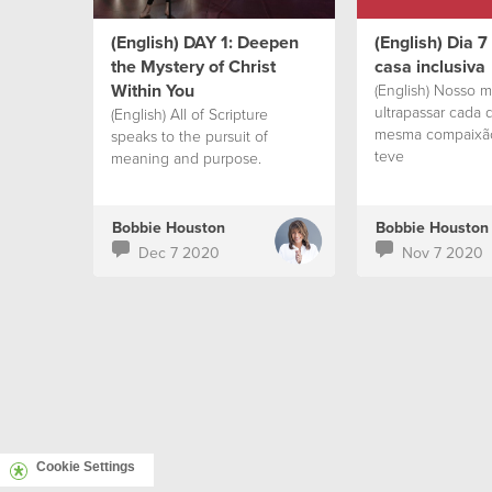
(English) DAY 1: Deepen
(English) Dia 
the Mystery of Christ
casa inclusiva
Within You
(English) Nosso 
ultrapassar cada 
(English) All of Scripture
mesma compaixão
speaks to the pursuit of
teve
meaning and purpose.
Bobbie Houston
Bobbie Houston
Dec 7 2020
Nov 7 2020
Cookie Settings