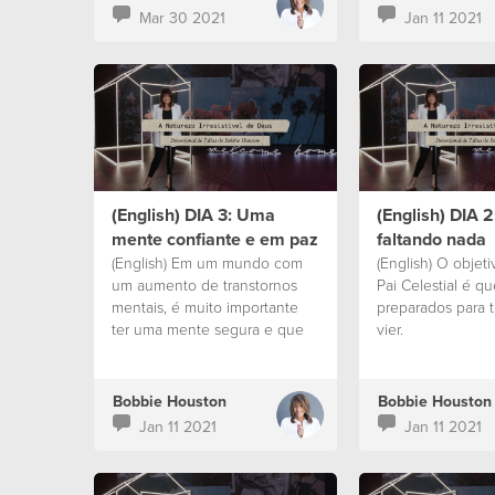
Mar 30 2021
Jan 11 2021
(English) DIA 3: Uma
(English) DIA 
mente confiante e em paz
faltando nada
(English) Em um mundo com
(English) O objet
um aumento de transtornos
Pai Celestial é q
mentais, é muito importante
preparados para 
ter uma mente segura e que
vier.
descansa.
Bobbie Houston
Bobbie Houston
Jan 11 2021
Jan 11 2021