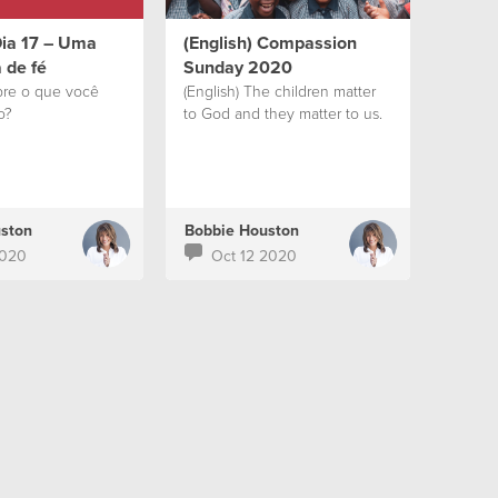
Dia 17 – Uma
(English) Compassion
 de fé
Sunday 2020
obre o que você
(English) The children matter
o?
to God and they matter to us.
ston
Bobbie Houston
2020
Oct 12 2020