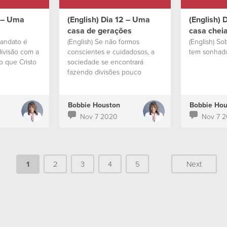
7 – Uma
(English) Dia 12 – Uma
(English) 
casa de gerações
casa cheia
mandato é
(English) Se não formos
(English) S
divisão com a
conscientes e cuidadosos, a
tem sonhad
 que Cristo
sociedade se encontrará
fazendo divisões pouco
saudáveis
Bobbie Houston
Bobbie Hou
Nov 7 2020
Nov 7 
1
2
3
4
5
Next