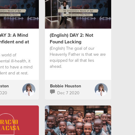
DAY 3: A Mind
(English) DAY 2: Not
nfident and at
Found Lacking
(English) The goal of our
Heavenly Father is that we are
a world of
equipped for all that lies
ntal ill-health, it
ahead.
ant to have a mind
dent and at rest.
ston
Bobbie Houston
2020
Dec 7 2020