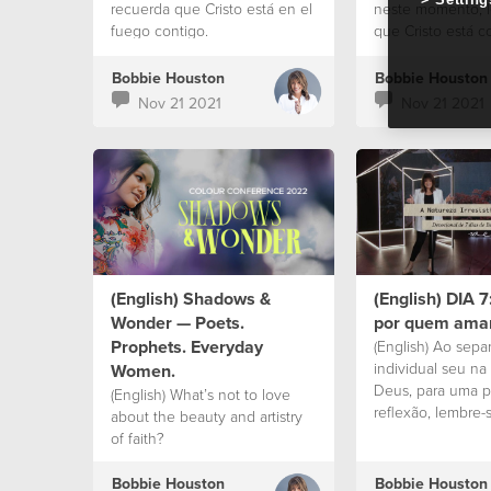
recuerda que Cristo está en el
neste momento, 
fuego contigo.
que Cristo está 
Bobbie Houston
Bobbie Houston
Nov 21 2021
Nov 21 2021
(English) Shadows &
(English) DIA 7
Wonder — Poets.
por quem am
Prophets. Everyday
(English) Ao sep
individual seu na
Women.
Deus, para uma p
(English) What’s not to love
reflexão, lembre-
about the beauty and artistry
um coração abert
of faith?
e instrução.
Bobbie Houston
Bobbie Houston