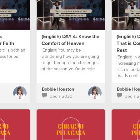
:
(English) DAY 4: Know the
(English) 
 Faith
Comfort of Heaven
That is Co
Rest
ord is both an
(English) You may be
ss for our
wondering how you are going
(English) In 
to get through the challenges
increasing me
of the season you’re in right
is so import
now.
that is confi
Bobbie Houston
Bobbie Hou
Dec 7 2020
Dec 7 