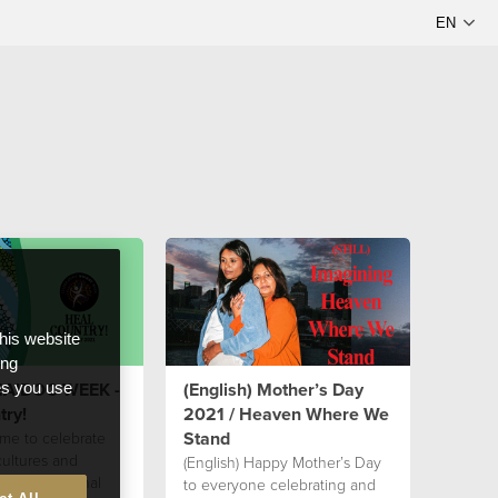
this website
ong
 NAIDOC WEEK -
(English) Mother’s Day
ces you use
try!
2021 / Heaven Where We
Stand
time to celebrate
cultures and
(English) Happy Mother’s Day
s of Aboriginal
to everyone celebrating and