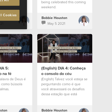
ct All
rait Islander
being celebrated this coming
weekend.
ll Cookies
ston
Bobbie Houston
021
May 5 2021
DIA 5:
(English) DIA 4: Conheça
 na fé
o consolo do céu
palavra de Deus é
(English) Talvez você esteja se
a como bússola
perguntando como é que
almas.
você atravessará os desafios
dessa estação que está
vivendo.
ston
Bobbie Houston