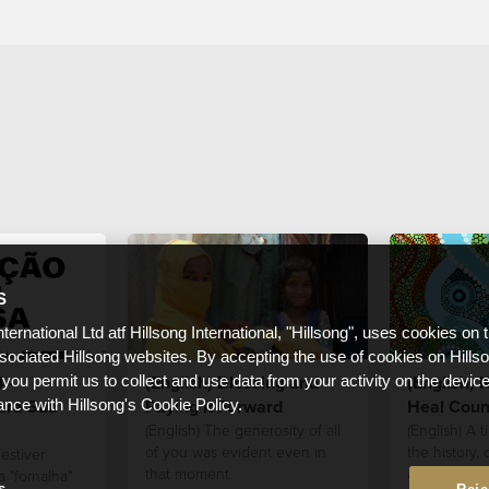
S
nternational Ltd atf Hillsong International, "Hillsong", uses cookies on 
ssociated Hillsong websites. By accepting the use of cookies on Hills
 -
(English) Blessing and
(English)
 you permit us to collect and use data from your activity on the devi
ara Sua
Paying it Forward
Heal Coun
ance with Hillsong's Cookie Policy.
(English) The generosity of all
(English) A 
of you was evident even in
the history, 
estiver
that moment.
achievement
 "fornalha"
s