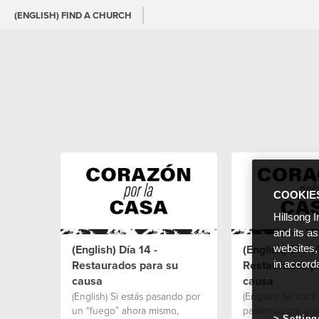
(ENGLISH) FIND A CHURCH
COOKIE
Hillsong I
and its a
(English) Día 14 -
(English) Dia 14
websites,
Restaurados para su
Restaurados p
in accord
causa
causa
(English) Si estás pasando por
(English) Se você 
un “fuego” ahora mismo,
passando por uma
Setting