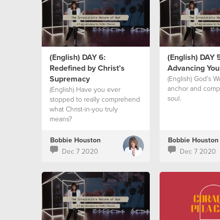
(English) DAY 6:
(English) DAY 5
Redefined by Christ’s
Advancing Your
Supremacy
(English) God’s W
anchor and compa
(English) Have you ever
soul.
stopped to really comprehend
what Christ-in-you truly
means?
Bobbie Houston
Bobbie Houston
Dec 7 2020
Dec 7 2020