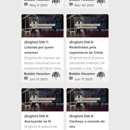
this coming weekend.
May 5 2021
Mar 30 2021
(English) DIA 7:
(English) DIA 6:
Lutando por quem
Redefinidos pela
amamos
supremacia de Cristo
(English) Ao separar um
(English) Você já parou
tempo individual seu na
para tentar entender de
presença de Deus, para
verdade o que “Cristo
uma pausa e reflexão,
em você” de fato
Bobbie Houston
Bobbie Houston
lembre-se de manter
significa?
Jan 11 2021
Jan 11 2021
um coração aberto à
Sua voz e instrução.
(English) DIA 5:
(English) DIA 4:
Avançando na fé
Conheça o consolo do
(English) A palavra de
céu