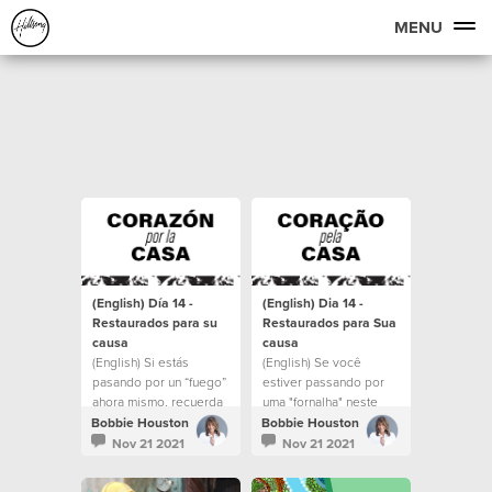
MENU
(English) Día 14 -
(English) Dia 14 -
Restaurados para su
Restaurados para Sua
causa
causa
(English) Si estás
(English) Se você
pasando por un “fuego”
estiver passando por
ahora mismo, recuerda
uma "fornalha" neste
que Cristo está en el
momento, lembre-se de
Bobbie Houston
Bobbie Houston
fuego contigo.
que Cristo está com
Nov 21 2021
Nov 21 2021
você