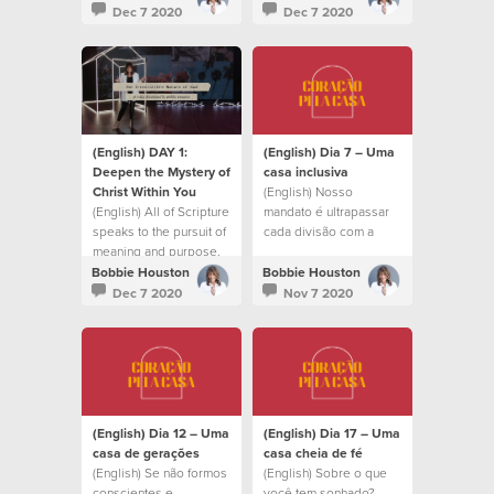
confident and at rest.
Dec 7 2020
Dec 7 2020
(English) DAY 1:
(English) Dia 7 – Uma
Deepen the Mystery of
casa inclusiva
Christ Within You
(English) Nosso
(English) All of Scripture
mandato é ultrapassar
speaks to the pursuit of
cada divisão com a
meaning and purpose.
mesma compaixão que
Cristo teve
Bobbie Houston
Bobbie Houston
Dec 7 2020
Nov 7 2020
(English) Dia 12 – Uma
(English) Dia 17 – Uma
casa de gerações
casa cheia de fé
(English) Se não formos
(English) Sobre o que
conscientes e
você tem sonhado?