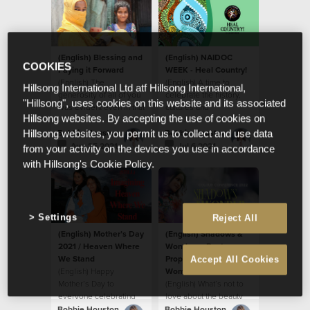
(English) Blessing and
(English) NAIDOC
COOKIES
Paying it Forward
WEEK - Heal Country!
(English) The
(English) A time to
Hillsong International Ltd atf Hillsong International,
generosity of all of you
celebrate the history,
"Hillsong", uses cookies on this website and its associated
was evident even in that
cultures and
Hillsong websites. By accepting the use of cookies on
moment.
achievements of
Aboriginal and Torres
Bobbie Houston
Bobbie Houston
Hillsong websites, you permit us to collect and use data
Strait Islander people.
Aug 25 2021
Jul 6 2021
from your activity on the devices you use in accordance
with Hillsong's Cookie Policy.
Settings
Reject All
(English) Mother’s Day
(English) Shadows &
2021 / Heaven Where
Wonder — Poets.
We Stand
Prophets. Everyday
Accept All Cookies
(English) Happy
Women.
Mother’s Day to
(English) What’s not to
everyone celebrating
love about the beauty
and being celebrated
and artistry of faith?
Bobbie Houston
Bobbie Houston