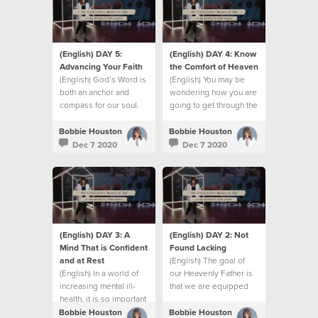
(English) DAY 5:
(English) DAY 4: Know
Advancing Your Faith
the Comfort of Heaven
(English) God’s Word is
(English) You may be
both an anchor and
wondering how you are
compass for our soul.
going to get through the
challenges of the
season you’re in right
Bobbie Houston
Bobbie Houston
now.
Dec 7 2020
Dec 7 2020
(English) DAY 3: A
(English) DAY 2: Not
Mind That is Confident
Found Lacking
and at Rest
(English) The goal of
(English) In a world of
our Heavenly Father is
increasing mental ill-
that we are equipped
health, it is so important
for all that lies ahead.
to have a mind that is
Bobbie Houston
Bobbie Houston