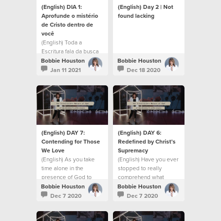
(English) DIA 1:
(English) Day 2 | Not
Aprofunde o mistério
found lacking
de Cristo dentro de
você
(English) Toda a
Escritura fala da busca
de significado e
Bobbie Houston
Bobbie Houston
propósito.
Jan 11 2021
Dec 18 2020
(English) DAY 7:
(English) DAY 6:
Contending for Those
Redefined by Christ’s
We Love
Supremacy
(English) As you take
(English) Have you ever
time alone in the
stopped to really
presence of God to
comprehend what
pause and reflect
Christ-in-you truly
Bobbie Houston
Bobbie Houston
means?
Dec 7 2020
Dec 7 2020