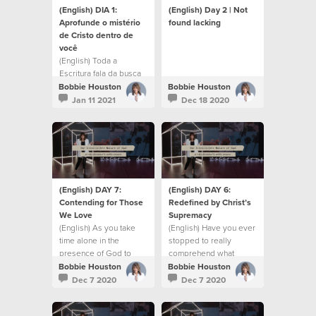
(English) DIA 1:
(English) Day 2 | Not
Aprofunde o mistério
found lacking
de Cristo dentro de
você
(English) Toda a
Escritura fala da busca
de significado e
Bobbie Houston
Bobbie Houston
propósito.
Jan 11 2021
Dec 18 2020
(English) DAY 7:
(English) DAY 6:
Contending for Those
Redefined by Christ’s
We Love
Supremacy
(English) As you take
(English) Have you ever
time alone in the
stopped to really
presence of God to
comprehend what
pause and reflect
Christ-in-you truly
Bobbie Houston
Bobbie Houston
means?
Dec 7 2020
Dec 7 2020