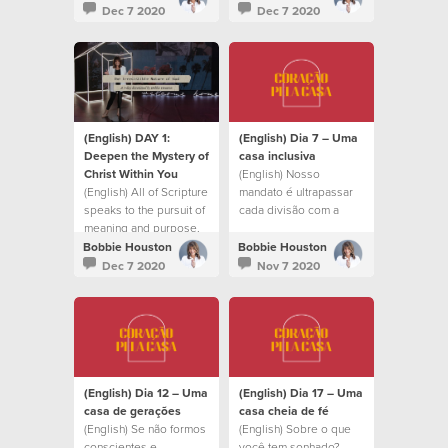
confident and at rest.
Dec 7 2020
Dec 7 2020
(English) DAY 1:
(English) Dia 7 – Uma
Deepen the Mystery of
casa inclusiva
Christ Within You
(English) Nosso
(English) All of Scripture
mandato é ultrapassar
speaks to the pursuit of
cada divisão com a
meaning and purpose.
mesma compaixão que
Cristo teve
Bobbie Houston
Bobbie Houston
Dec 7 2020
Nov 7 2020
(English) Dia 12 – Uma
(English) Dia 17 – Uma
casa de gerações
casa cheia de fé
(English) Se não formos
(English) Sobre o que
conscientes e
você tem sonhado?