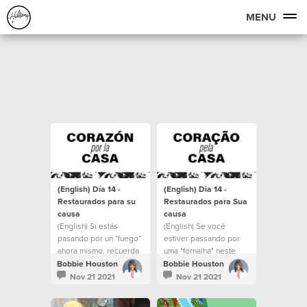
MENU
(English) Día 14 -
(English) Dia 14 -
Restaurados para su
Restaurados para Sua
causa
causa
(English) Si estás
(English) Se você
pasando por un “fuego”
estiver passando por
ahora mismo, recuerda
uma "fornalha" neste
que Cristo está en el
momento, lembre-se de
Bobbie Houston
Bobbie Houston
fuego contigo.
que Cristo está com
Nov 21 2021
Nov 21 2021
você