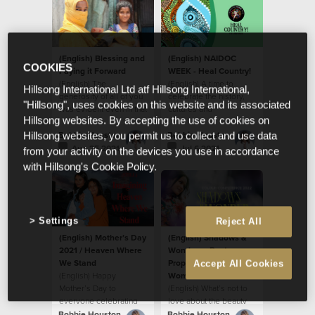
(English) Blessing and
(English) NAIDOC
COOKIES
Paying it Forward
WEEK - Heal Country!
(English) The
(English) A time to
Hillsong International Ltd atf Hillsong International,
generosity of all of you
celebrate the history,
"Hillsong", uses cookies on this website and its associated
was evident even in that
cultures and
Hillsong websites. By accepting the use of cookies on
moment.
achievements of
Aboriginal and Torres
Bobbie Houston
Bobbie Houston
Hillsong websites, you permit us to collect and use data
Strait Islander people.
Aug 25 2021
Jul 6 2021
from your activity on the devices you use in accordance
with Hillsong's Cookie Policy.
Settings
Reject All
(English) Mother’s Day
(English) Shadows &
2021 / Heaven Where
Wonder — Poets.
We Stand
Prophets. Everyday
Accept All Cookies
(English) Happy
Women.
Mother’s Day to
(English) What’s not to
everyone celebrating
love about the beauty
and being celebrated
and artistry of faith?
Bobbie Houston
Bobbie Houston