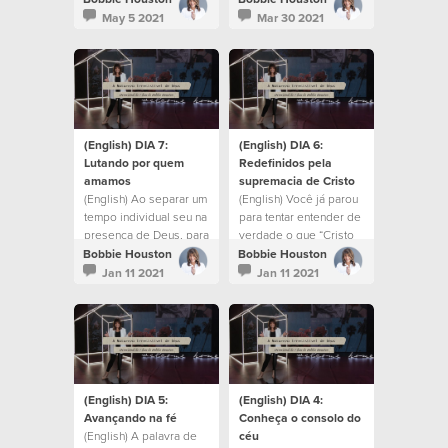
this coming weekend.
May 5 2021
Mar 30 2021
(English) DIA 7:
(English) DIA 6:
Lutando por quem
Redefinidos pela
amamos
supremacia de Cristo
(English) Ao separar um
(English) Você já parou
tempo individual seu na
para tentar entender de
presença de Deus, para
verdade o que “Cristo
uma pausa e reflexão,
em você” de fato
Bobbie Houston
Bobbie Houston
lembre-se de manter
significa?
Jan 11 2021
Jan 11 2021
um coração aberto à
Sua voz e instrução.
(English) DIA 5:
(English) DIA 4:
Avançando na fé
Conheça o consolo do
(English) A palavra de
céu