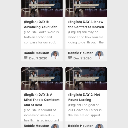
(English) DAY 5:
(English) DAY 4: Know
Advancing Your Faith
the Comfort of Heaven
(English) God’s Word is
(English) You may be
both an anchor and
wondering how you are
compass for our soul.
going to get through the
challenges of the
season you’re in right
Bobbie Houston
Bobbie Houston
now.
Dec 7 2020
Dec 7 2020
(English) DAY 3: A
(English) DAY 2: Not
Mind That is Confident
Found Lacking
and at Rest
(English) The goal of
(English) In a world of
our Heavenly Father is
increasing mental ill-
that we are equipped
health, it is so important
for all that lies ahead.
to have a mind that is
Bobbie Houston
Bobbie Houston