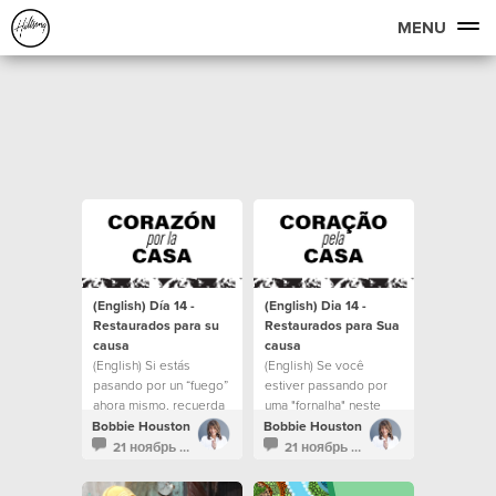
MENU
(English) Día 14 -
(English) Dia 14 -
Restaurados para su
Restaurados para Sua
causa
causa
(English) Si estás
(English) Se você
pasando por un “fuego”
estiver passando por
ahora mismo, recuerda
uma "fornalha" neste
que Cristo está en el
momento, lembre-se de
Bobbie Houston
Bobbie Houston
fuego contigo.
que Cristo está com
21 ноябрь 2021
21 ноябрь 2021
você