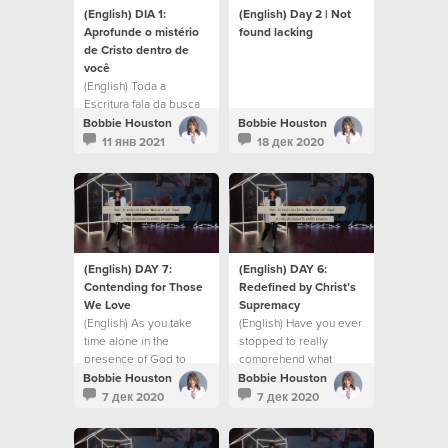
(English) DIA 1:
(English) Day 2 | Not
Aprofunde o mistério
found lacking
de Cristo dentro de
você
(English) Toda a
Escritura fala da busca
de significado e
Bobbie Houston
Bobbie Houston
propósito.
11 янв 2021
18 дек 2020
(English) DAY 7:
(English) DAY 6:
Contending for Those
Redefined by Christ’s
We Love
Supremacy
(English) As you take
(English) Have you ever
time alone in the
stopped to really
presence of God to
comprehend what
pause and reflect
Christ-in-you truly
Bobbie Houston
Bobbie Houston
means?
7 дек 2020
7 дек 2020