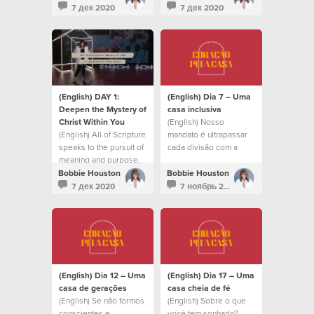
confident and at rest.
7 дек 2020
7 дек 2020
(English) DAY 1:
(English) Dia 7 – Uma
Deepen the Mystery of
casa inclusiva
Christ Within You
(English) Nosso
(English) All of Scripture
mandato é ultrapassar
speaks to the pursuit of
cada divisão com a
meaning and purpose.
mesma compaixão que
Cristo teve
Bobbie Houston
Bobbie Houston
7 дек 2020
7 ноябрь 2020
(English) Dia 12 – Uma
(English) Dia 17 – Uma
casa de gerações
casa cheia de fé
(English) Se não formos
(English) Sobre o que
conscientes e
você tem sonhado?