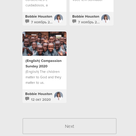
cuidadosos, a
sociedade se
encontrará fazendo
Bobbie Houston
Bobbie Houston
divisões pouco
7 ноябрь 2020
7 ноябрь 2020
saudáveis
(English) Compassion
Sunday 2020
(English) The children
matter to God and they
matter to us.
Bobbie Houston
12 окт 2020
Next