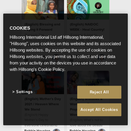
(English) Blessing and
(English) NAIDOC
COOKIES
Paying it Forward
WEEK - Heal Country!
(English) The
(English) A time to
Hillsong International Ltd atf Hillsong International,
generosity of all of you
celebrate the history,
"Hillsong", uses cookies on this website and its associated
was evident even in that
cultures and
Hillsong websites. By accepting the use of cookies on
moment.
achievements of
Aboriginal and Torres
Bobbie Houston
Bobbie Houston
Hillsong websites, you permit us to collect and use data
Strait Islander people.
25 авг 2021
6 июль 2021
from your activity on the devices you use in accordance
with Hillsong's Cookie Policy.
Settings
Reject All
(English) Mother’s Day
(English) Shadows &
2021 / Heaven Where
Wonder — Poets.
We Stand
Prophets. Everyday
Accept All Cookies
(English) Happy
Women.
Mother’s Day to
(English) What’s not to
everyone celebrating
love about the beauty
and being celebrated
and artistry of faith?
Bobbie Houston
Bobbie Houston