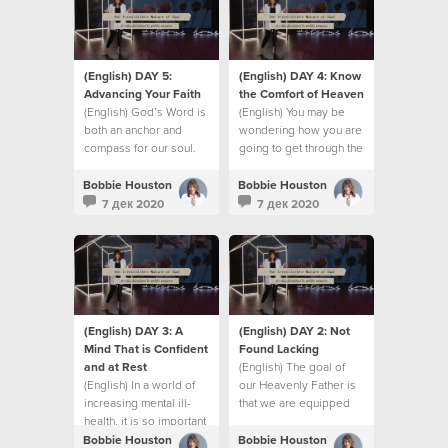
(English) DAY 5:
(English) DAY 4: Know
Advancing Your Faith
the Comfort of Heaven
(English) God’s Word is
(English) You may be
both an anchor and
wondering how you are
compass for our soul.
going to get through the
challenges of the
season you’re in right
Bobbie Houston
Bobbie Houston
now.
7 дек 2020
7 дек 2020
(English) DAY 3: A
(English) DAY 2: Not
Mind That is Confident
Found Lacking
and at Rest
(English) The goal of
(English) In a world of
our Heavenly Father is
increasing mental ill-
that we are equipped
health, it is so important
for all that lies ahead.
to have a mind that is
Bobbie Houston
Bobbie Houston