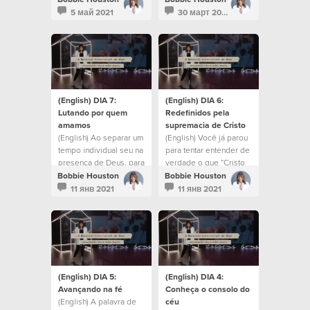
this coming weekend.
5 май 2021
30 март 2021
(English) DIA 7:
(English) DIA 6:
Lutando por quem
Redefinidos pela
amamos
supremacia de Cristo
(English) Ao separar um
(English) Você já parou
tempo individual seu na
para tentar entender de
presença de Deus, para
verdade o que “Cristo
uma pausa e reflexão,
em você” de fato
Bobbie Houston
Bobbie Houston
lembre-se de manter
significa?
11 янв 2021
11 янв 2021
um coração aberto à
Sua voz e instrução.
(English) DIA 5:
(English) DIA 4:
Avançando na fé
Conheça o consolo do
(English) A palavra de
céu