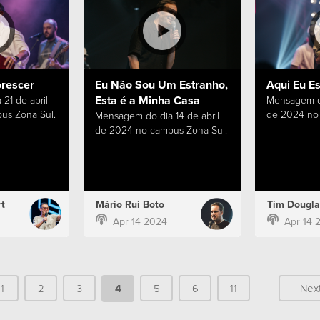
orescer
Eu Não Sou Um Estranho,
Aqui Eu E
Esta é a Minha Casa
21 de abril
Mensagem do
us Zona Sul.
de 2024 no 
Mensagem do dia 14 de abril
de 2024 no campus Zona Sul.
t
Mário Rui Boto
Tim Dougla
Apr 14 2024
Apr 14 
1
2
3
4
5
6
11
Nex