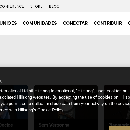
CONFERENCE
STORE
BLOG
UNIÕES
COMUNIDADES
CONECTAR
CONTRIBUIR
S
nternational Ltd atf Hillsong International, "Hillsong", uses cookies on 
ssociated Hillsong websites. By accepting the use of cookies on Hills
 you permit us to collect and use data from your activity on the devi
ance with Hillsong's Cookie Policy.
Decide
Sem Vergonha
Plantando