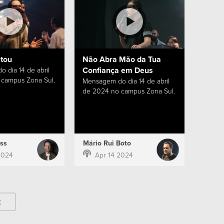
stou
Não Abra Mão da Tua
Confiança em Deus
 dia 14 de abril
campus Zona Sul.
Mensagem do dia 14 de abril
de 2024 no campus Zona Sul.
ss
Mário Rui Boto
2024
Apr 14 2024
t