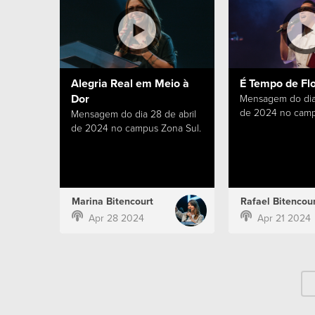
Alegria Real em Meio à
É Tempo de Fl
Dor
Mensagem do dia 
de 2024 no camp
Mensagem do dia 28 de abril
de 2024 no campus Zona Sul.
Marina Bitencourt
Rafael Bitencour
Apr 28 2024
Apr 21 2024