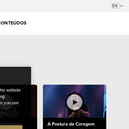
CONTEÚDOS
this website
ong
ces you use
 Bandeiras
A Postura da Coragem