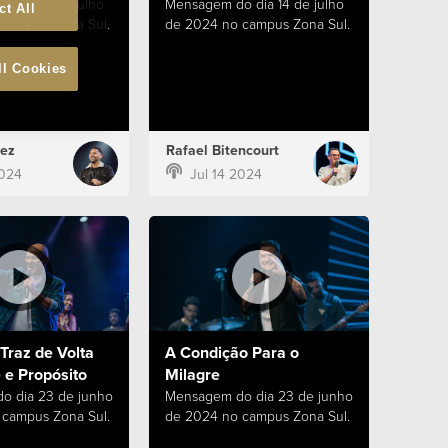
 dia 21 de julho
Mensagem do dia 14 de julho
ct All
campus Zona Sul.
de 2024 no campus Zona Sul.
ll Cookies
ez
Rafael Bitencourt
2024
Jul 14 2024
Traz de Volta
A Condição Para o
 e Propósito
Milagre
o dia 23 de junho
Mensagem do dia 23 de junho
campus Zona Sul.
de 2024 no campus Zona Sul.