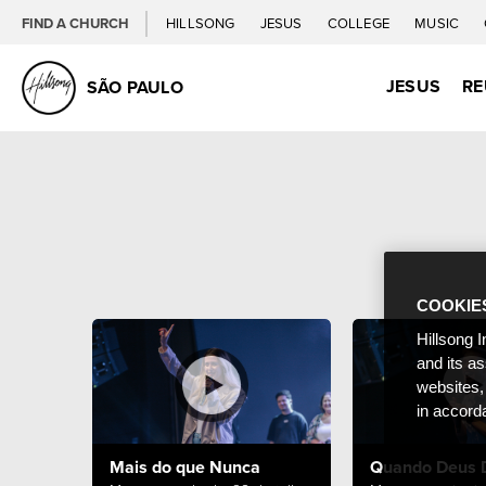
FIND A CHURCH
HILLSONG
JESUS
COLLEGE
MUSIC
JESUS
RE
SÃO PAULO
COOKIE
Hillsong I
and its a
websites,
in accord
Mais do que Nunca
Quando Deus 