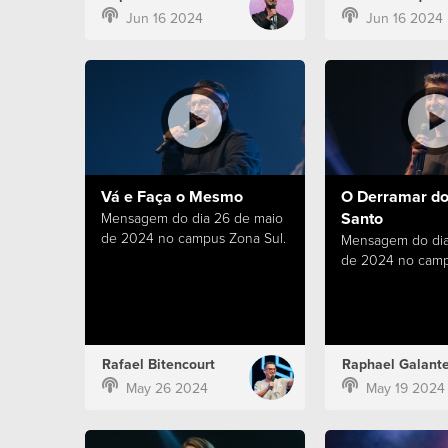
Jun 16 2024
Jun 16 2024
Vá e Faça o Mesmo
O Derramar do 
Santo
Mensagem do dia 26 de maio
de 2024 no campus Zona Sul.
Mensagem do dia
de 2024 no camp
Rafael Bitencourt
Raphael Galant
May 26 2024
May 19 2024