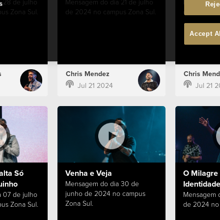
 28 de julho
Mensagem do dia 21 de julho
Mensagem do
s
Reje
us Zona Sul.
de 2024 no campus Zona Sul.
de 2024 no 
Accept A
s
Chris Mendez
Chris Mend
Jul 21 2024
Jul 21 
alta Só
Venha e Veja
O Milagre 
uinho
Identidade
Mensagem do dia 30 de
junho de 2024 no campus
 07 de julho
Mensagem d
Zona Sul.
us Zona Sul.
de 2024 no 