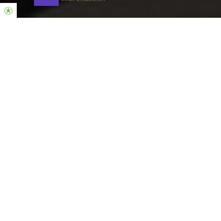
Unsere Gottesdienste
KONSTANZ
Halle 1, Schneckenburgstrasse 11 e |
78467 Konstanz
10 und 12 Uhr
ÜBERSETZUNG: 10 Uhr via App
(Kopfhörer mitbringen 🎧)
12 Uhr mit Leihgeräten – meist
Englisch.