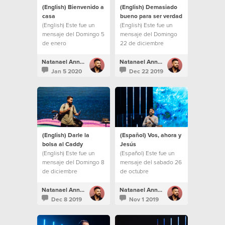
(English) Bienvenido a
(English) Demasiado
casa
bueno para ser verdad
(English) Este fue un
(English) Este fue un
mensaje del Domingo 5
mensaje del Domingo
de enero
22 de diciembre
Natanael Annacondia
Natanael Annacondia
Jan 5 2020
Dec 22 2019
(English) Darle la
(Español) Vos, ahora y
bolsa al Caddy
Jesús
(English) Este fue un
(Español) Este fue un
mensaje del Domingo 8
mensaje del sabado 26
de diciembre
de octubre
Natanael Annacondia
Natanael Annacondia
Dec 8 2019
Nov 1 2019