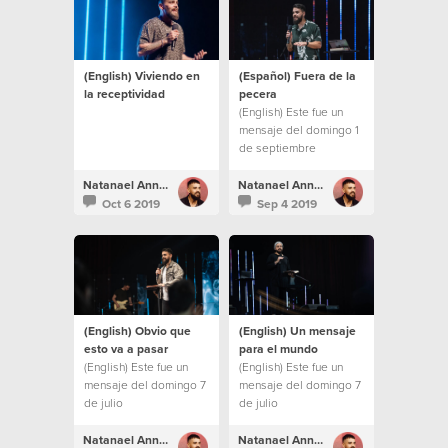
(English) Viviendo en
(Español) Fuera de la
la receptividad
pecera
(English) Este fue un
mensaje del domingo 1
de septiembre
Natanael Annacondia
Natanael Annacondia
Oct 6 2019
Sep 4 2019
(English) Obvio que
(English) Un mensaje
esto va a pasar
para el mundo
(English) Este fue un
(English) Este fue un
mensaje del domingo 7
mensaje del domingo 7
de julio
de julio
Natanael Annacondia
Natanael Annacondia