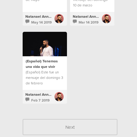
10 de marzo
Natanael Annacondia
Natanael Annacondia
May 14 2019
Mar 14 2019
(Español) Tenemos
una vida que vivir
(Español) Este fue un
mensaje del domingo 3
de febrero
Natanael Annacondia
Feb 7 2019
Next