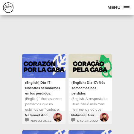
MENU
(English) Día 17 -
(English) Dia 17: Nós
Nosotros sembramos
semeamos nos
en los perdidos:
perdidos
(English) “Muchas veces
(English) A resposta de
pensamos que no
Deus não é nem mais
estamos calificados o
nem menos do que
que no somos las
você mesmo.
Natanael Annacondia
Natanael Annacondia
personas correctas,
Nov 23 2022
Nov 23 2022
pero es hermoso saber
que el que nos creó y