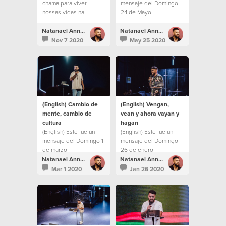
chama para viver
mensaje del Domingo
nossas vidas na
24 de Mayo
"segunda milha".
Natanael Annacondia
Natanael Annacondia
Nov 7 2020
May 25 2020
(English) Cambio de
(English) Vengan,
mente, cambio de
vean y ahora vayan y
cultura
hagan
(English) Este fue un
(English) Este fue un
mensaje del Domingo 1
mensaje del Domingo
de marzo
26 de enero
Natanael Annacondia
Natanael Annacondia
Mar 1 2020
Jan 26 2020