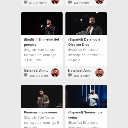
Aug 6 2019
Jul 7 2019
(English) En medio del
(Español) Dejando a
proceso
Dios ser Dios
(English) Este fue un
(Español) Este fue un
mensaje del domingo
mensaje del domingo 2
23 de junio
de junio
Natanael Annacondia
Natanael Annacondia
Jun 23 2019
Jun 3 2019
Primeras impresiones
(Español) Sueños que
(English) Este fue un
soñar
mensaje del domingo 5
(Español) Este fue un
de mayo
mensaje del domingo