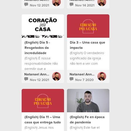
Dios tiene para
daquilo que Ele está
Nov 12 2021
Nov 14 2021
nosotros.
construindo.
(English) Dia 5 -
Dia 3 – Uma casa que
Resgatados da
impacta
incredulidade
(English) O verdadeiro
(English) É nossa
significado da igreja
responsabilidade não
não tem a ver com
permitir que a
prédios ou liturgia
familiaridade e a
Natanael Annacondia
Natanael Annacondia
incredulidade nos
Nov 12 2021
Nov 7 2020
afastem de tudo o que
Deus tem para nós.
(English) Dia 11 – Uma
(English) Fe en época
casa que entrega tudo
de pandemia
(English) Jesus nos
(English) Este fue el