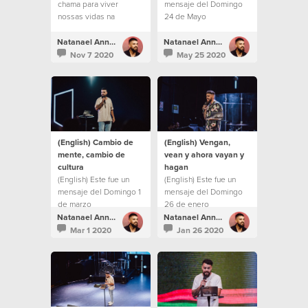
chama para viver
mensaje del Domingo
nossas vidas na
24 de Mayo
"segunda milha".
Natanael Annacondia
Natanael Annacondia
Nov 7 2020
May 25 2020
(English) Cambio de
(English) Vengan,
mente, cambio de
vean y ahora vayan y
cultura
hagan
(English) Este fue un
(English) Este fue un
mensaje del Domingo 1
mensaje del Domingo
de marzo
26 de enero
Natanael Annacondia
Natanael Annacondia
Mar 1 2020
Jan 26 2020