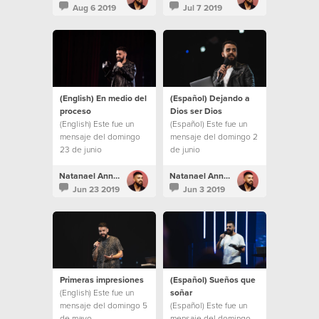
Aug 6 2019
Jul 7 2019
(English) En medio del
(Español) Dejando a
proceso
Dios ser Dios
(English) Este fue un
(Español) Este fue un
mensaje del domingo
mensaje del domingo 2
23 de junio
de junio
Natanael Annacondia
Natanael Annacondia
Jun 23 2019
Jun 3 2019
Primeras impresiones
(Español) Sueños que
(English) Este fue un
soñar
mensaje del domingo 5
(Español) Este fue un
de mayo
mensaje del domingo