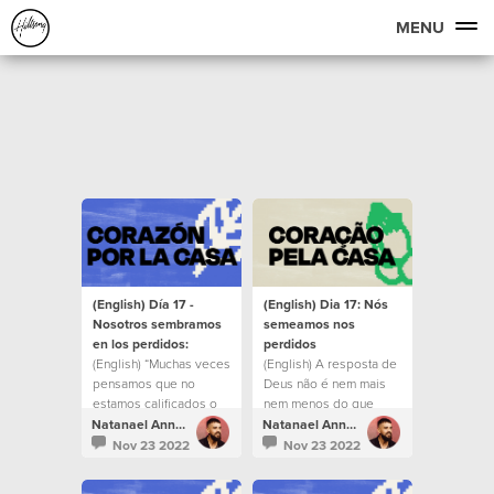
MENU
(English) Día 17 -
(English) Dia 17: Nós
Nosotros sembramos
semeamos nos
en los perdidos:
perdidos
(English) “Muchas veces
(English) A resposta de
pensamos que no
Deus não é nem mais
estamos calificados o
nem menos do que
que no somos las
você mesmo.
Natanael Annacondia
Natanael Annacondia
personas correctas,
Nov 23 2022
Nov 23 2022
pero es hermoso saber
que el que nos creó y