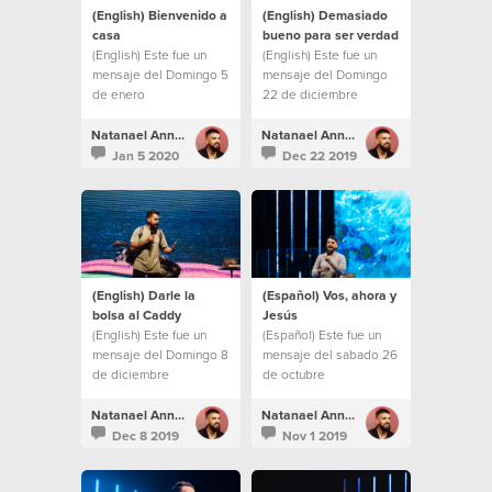
(English) Bienvenido a
(English) Demasiado
casa
bueno para ser verdad
(English) Este fue un
(English) Este fue un
mensaje del Domingo 5
mensaje del Domingo
de enero
22 de diciembre
Natanael Annacondia
Natanael Annacondia
Jan 5 2020
Dec 22 2019
(English) Darle la
(Español) Vos, ahora y
bolsa al Caddy
Jesús
(English) Este fue un
(Español) Este fue un
mensaje del Domingo 8
mensaje del sabado 26
de diciembre
de octubre
Natanael Annacondia
Natanael Annacondia
Dec 8 2019
Nov 1 2019