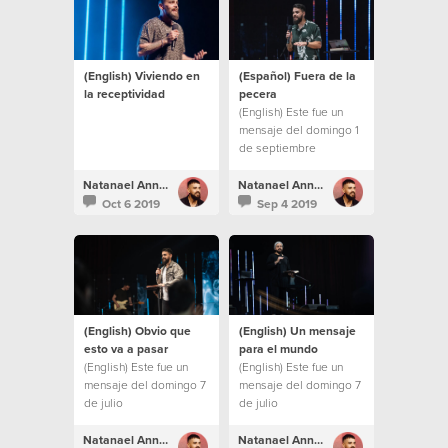
(English) Viviendo en
(Español) Fuera de la
la receptividad
pecera
(English) Este fue un
mensaje del domingo 1
de septiembre
Natanael Annacondia
Natanael Annacondia
Oct 6 2019
Sep 4 2019
(English) Obvio que
(English) Un mensaje
esto va a pasar
para el mundo
(English) Este fue un
(English) Este fue un
mensaje del domingo 7
mensaje del domingo 7
de julio
de julio
Natanael Annacondia
Natanael Annacondia