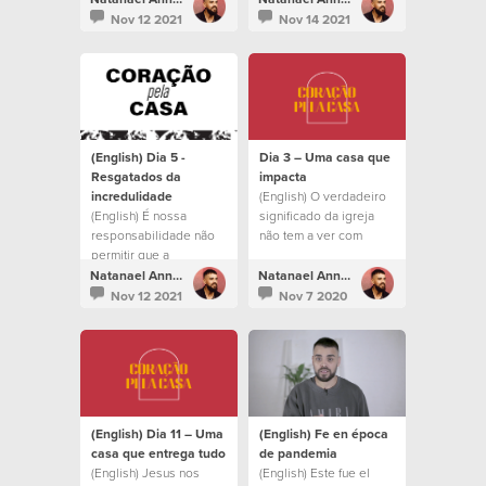
saquen de todo lo que
daquilo que Ele está
Nov 12 2021
Nov 14 2021
Dios tiene para
construindo.
nosotros.
(English) Dia 5 -
Dia 3 – Uma casa que
Resgatados da
impacta
incredulidade
(English) O verdadeiro
(English) É nossa
significado da igreja
responsabilidade não
não tem a ver com
permitir que a
prédios ou liturgia
familiaridade e a
Natanael Annacondia
Natanael Annacondia
incredulidade nos
Nov 12 2021
Nov 7 2020
afastem de tudo o que
Deus tem para nós.
(English) Dia 11 – Uma
(English) Fe en época
casa que entrega tudo
de pandemia
(English) Jesus nos
(English) Este fue el