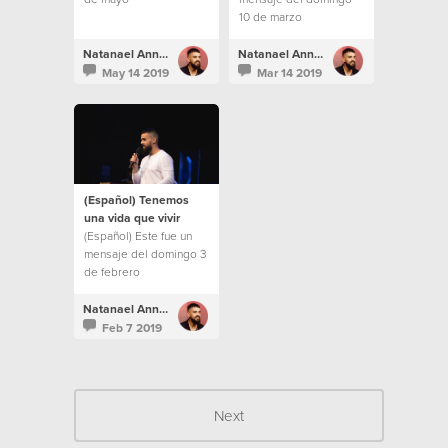
10 de marzo
Natanael Annacondia
Natanael Annacondia
May 14 2019
Mar 14 2019
(Español) Tenemos
una vida que vivir
(Español) Este fue un
mensaje del domingo 3
de febrero
Natanael Annacondia
Feb 7 2019
Next