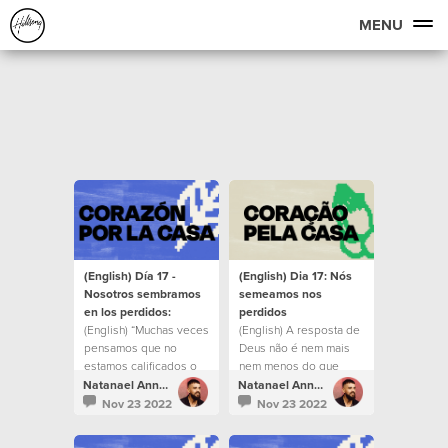
MENU
(English) Día 17 -
(English) Dia 17: Nós
Nosotros sembramos
semeamos nos
en los perdidos:
perdidos
(English) “Muchas veces
(English) A resposta de
pensamos que no
Deus não é nem mais
estamos calificados o
nem menos do que
que no somos las
você mesmo.
Natanael Annacondia
Natanael Annacondia
personas correctas,
Nov 23 2022
Nov 23 2022
pero es hermoso saber
que el que nos creó y