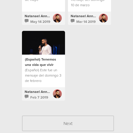
10 de marzo
Natanael Annacondia
Natanael Annacondia
May 14 2019
Mar 14 2019
(Español) Tenemos
una vida que vivir
(Español) Este fue un
mensaje del domingo 3
de febrero
Natanael Annacondia
Feb 7 2019
Next