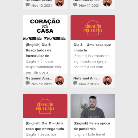
saquen de todo lo que
daquilo que Ele está
Nov 12 2021
Nov 14 2021
Dios tiene para
construindo.
nosotros.
(English) Dia 5 -
Dia 3 – Uma casa que
Resgatados da
impacta
incredulidade
(English) O verdadeiro
(English) É nossa
significado da igreja
responsabilidade não
não tem a ver com
permitir que a
prédios ou liturgia
familiaridade e a
Natanael Annacondia
Natanael Annacondia
incredulidade nos
Nov 12 2021
Nov 7 2020
afastem de tudo o que
Deus tem para nós.
(English) Dia 11 – Uma
(English) Fe en época
casa que entrega tudo
de pandemia
(English) Jesus nos
(English) Este fue el