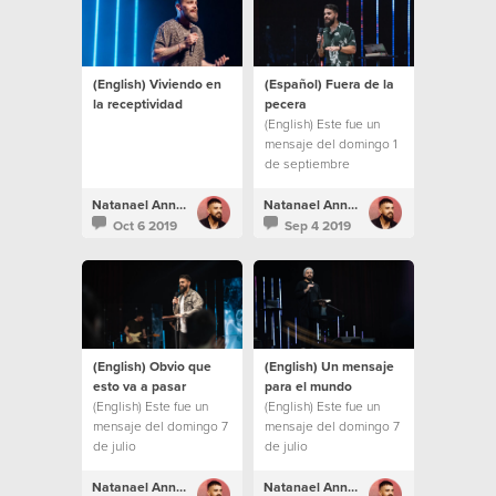
(English) Viviendo en
(Español) Fuera de la
la receptividad
pecera
(English) Este fue un
mensaje del domingo 1
de septiembre
Natanael Annacondia
Natanael Annacondia
Oct 6 2019
Sep 4 2019
(English) Obvio que
(English) Un mensaje
esto va a pasar
para el mundo
(English) Este fue un
(English) Este fue un
mensaje del domingo 7
mensaje del domingo 7
de julio
de julio
Natanael Annacondia
Natanael Annacondia