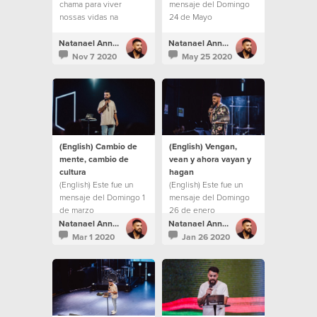
chama para viver
mensaje del Domingo
nossas vidas na
24 de Mayo
"segunda milha".
Natanael Annacondia
Natanael Annacondia
Nov 7 2020
May 25 2020
(English) Cambio de
(English) Vengan,
mente, cambio de
vean y ahora vayan y
cultura
hagan
(English) Este fue un
(English) Este fue un
mensaje del Domingo 1
mensaje del Domingo
de marzo
26 de enero
Natanael Annacondia
Natanael Annacondia
Mar 1 2020
Jan 26 2020