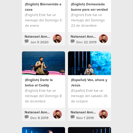
(English) Bienvenido a
(English) Demasiado
casa
bueno para ser verdad
(English) Este fue un
(English) Este fue un
mensaje del Domingo 5
mensaje del Domingo
de enero
22 de diciembre
Natanael Annacondia
Natanael Annacondia
Jan 5 2020
Dec 22 2019
(English) Darle la
(Español) Vos, ahora y
bolsa al Caddy
Jesús
(English) Este fue un
(Español) Este fue un
mensaje del Domingo 8
mensaje del sabado 26
de diciembre
de octubre
Natanael Annacondia
Natanael Annacondia
Dec 8 2019
Nov 1 2019