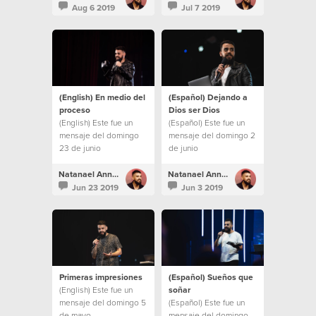
Aug 6 2019
Jul 7 2019
(English) En medio del
(Español) Dejando a
proceso
Dios ser Dios
(English) Este fue un
(Español) Este fue un
mensaje del domingo
mensaje del domingo 2
23 de junio
de junio
Natanael Annacondia
Natanael Annacondia
Jun 23 2019
Jun 3 2019
Primeras impresiones
(Español) Sueños que
(English) Este fue un
soñar
mensaje del domingo 5
(Español) Este fue un
de mayo
mensaje del domingo