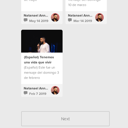
10 de marzo
Natanael Annacondia
Natanael Annacondia
May 14 2019
Mar 14 2019
(Español) Tenemos
una vida que vivir
(Español) Este fue un
mensaje del domingo 3
de febrero
Natanael Annacondia
Feb 7 2019
Next