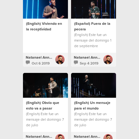
(English) Viviendo en
(Español) Fuera de la
la receptividad
pecera
(English) Este fue un
mensaje del domingo 1
de septiembre
Natanael Annacondia
Natanael Annacondia
Oct 6 2019
Sep 4 2019
(English) Obvio que
(English) Un mensaje
esto va a pasar
para el mundo
(English) Este fue un
(English) Este fue un
mensaje del domingo 7
mensaje del domingo 7
de julio
de julio
Natanael Annacondia
Natanael Annacondia