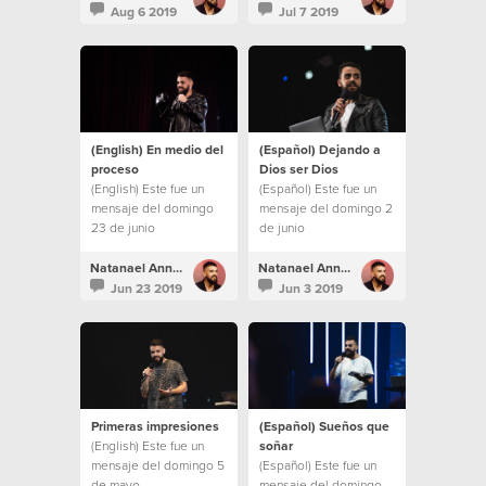
Aug 6 2019
Jul 7 2019
(English) En medio del
(Español) Dejando a
proceso
Dios ser Dios
(English) Este fue un
(Español) Este fue un
mensaje del domingo
mensaje del domingo 2
23 de junio
de junio
Natanael Annacondia
Natanael Annacondia
Jun 23 2019
Jun 3 2019
Primeras impresiones
(Español) Sueños que
(English) Este fue un
soñar
mensaje del domingo 5
(Español) Este fue un
de mayo
mensaje del domingo