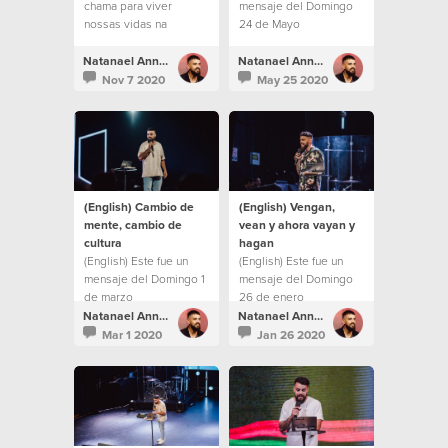
chama para viver
mensaje del Domingo
nossas vidas na
24 de Mayo
"segunda milha".
Natanael Annacondia
Natanael Annacondia
Nov 7 2020
May 25 2020
(English) Cambio de
(English) Vengan,
mente, cambio de
vean y ahora vayan y
cultura
hagan
(English) Este fue un
(English) Este fue un
mensaje del Domingo 1
mensaje del Domingo
de marzo
26 de enero
Natanael Annacondia
Natanael Annacondia
Mar 1 2020
Jan 26 2020