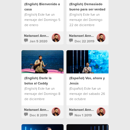
(English) Bienvenido a
(English) Demasiado
casa
bueno para ser verdad
(English) Este fue un
(English) Este fue un
mensaje del Domingo 5
mensaje del Domingo
de enero
22 de diciembre
Natanael Annacondia
Natanael Annacondia
Jan 5 2020
Dec 22 2019
(English) Darle la
(Español) Vos, ahora y
bolsa al Caddy
Jesús
(English) Este fue un
(Español) Este fue un
mensaje del Domingo 8
mensaje del sabado 26
de diciembre
de octubre
Natanael Annacondia
Natanael Annacondia
Dec 8 2019
Nov 1 2019