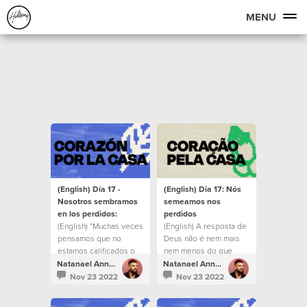
MENU
(English) Día 17 -
(English) Dia 17: Nós
Nosotros sembramos
semeamos nos
en los perdidos:
perdidos
(English) “Muchas veces
(English) A resposta de
pensamos que no
Deus não é nem mais
estamos calificados o
nem menos do que
que no somos las
você mesmo.
Natanael Annacondia
Natanael Annacondia
personas correctas,
Nov 23 2022
Nov 23 2022
pero es hermoso saber
que el que nos creó y