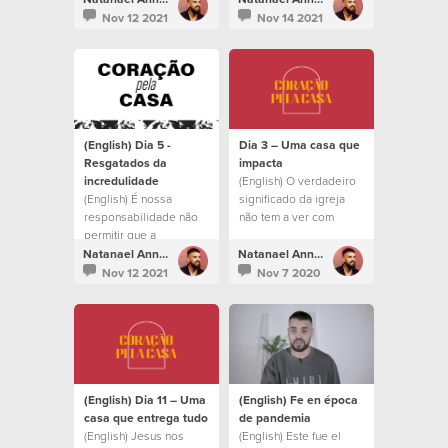
saquen de todo lo que
daquilo que Ele está
Nov 12 2021
Nov 14 2021
Dios tiene para
construindo.
nosotros.
(English) Dia 5 -
Dia 3 – Uma casa que
Resgatados da
impacta
incredulidade
(English) O verdadeiro
(English) É nossa
significado da igreja
responsabilidade não
não tem a ver com
permitir que a
prédios ou liturgia
familiaridade e a
Natanael Annacondia
Natanael Annacondia
incredulidade nos
Nov 12 2021
Nov 7 2020
afastem de tudo o que
Deus tem para nós.
(English) Dia 11 – Uma
(English) Fe en época
casa que entrega tudo
de pandemia
(English) Jesus nos
(English) Este fue el