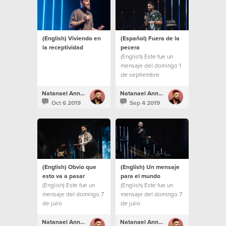
(English) Viviendo en
(Español) Fuera de la
la receptividad
pecera
(English) Este fue un
mensaje del domingo 1
de septiembre
Natanael Annacondia
Natanael Annacondia
Oct 6 2019
Sep 4 2019
(English) Obvio que
(English) Un mensaje
esto va a pasar
para el mundo
(English) Este fue un
(English) Este fue un
mensaje del domingo 7
mensaje del domingo 7
de julio
de julio
Natanael Annacondia
Natanael Annacondia