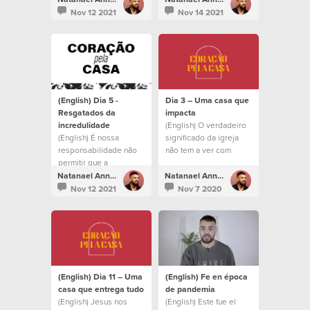
saquen de todo lo que
daquilo que Ele está
Nov 12 2021
Nov 14 2021
Dios tiene para
construindo.
nosotros.
(English) Dia 5 -
Dia 3 – Uma casa que
Resgatados da
impacta
incredulidade
(English) O verdadeiro
(English) É nossa
significado da igreja
responsabilidade não
não tem a ver com
permitir que a
prédios ou liturgia
familiaridade e a
Natanael Annacondia
Natanael Annacondia
incredulidade nos
Nov 12 2021
Nov 7 2020
afastem de tudo o que
Deus tem para nós.
(English) Dia 11 – Uma
(English) Fe en época
casa que entrega tudo
de pandemia
(English) Jesus nos
(English) Este fue el