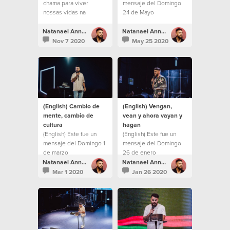
chama para viver
mensaje del Domingo
nossas vidas na
24 de Mayo
"segunda milha".
Natanael Annacondia
Natanael Annacondia
Nov 7 2020
May 25 2020
(English) Cambio de
(English) Vengan,
mente, cambio de
vean y ahora vayan y
cultura
hagan
(English) Este fue un
(English) Este fue un
mensaje del Domingo 1
mensaje del Domingo
de marzo
26 de enero
Natanael Annacondia
Natanael Annacondia
Mar 1 2020
Jan 26 2020