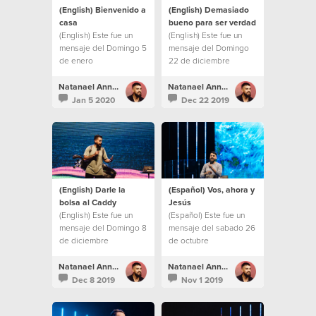
(English) Bienvenido a
(English) Demasiado
casa
bueno para ser verdad
(English) Este fue un
(English) Este fue un
mensaje del Domingo 5
mensaje del Domingo
de enero
22 de diciembre
Natanael Annacondia
Natanael Annacondia
Jan 5 2020
Dec 22 2019
(English) Darle la
(Español) Vos, ahora y
bolsa al Caddy
Jesús
(English) Este fue un
(Español) Este fue un
mensaje del Domingo 8
mensaje del sabado 26
de diciembre
de octubre
Natanael Annacondia
Natanael Annacondia
Dec 8 2019
Nov 1 2019