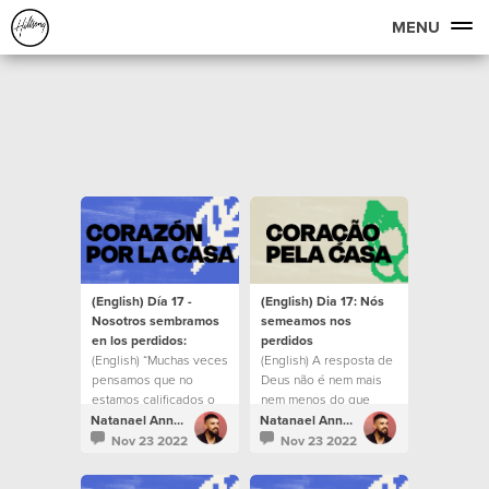
MENU
(English) Día 17 -
(English) Dia 17: Nós
Nosotros sembramos
semeamos nos
en los perdidos:
perdidos
(English) “Muchas veces
(English) A resposta de
pensamos que no
Deus não é nem mais
estamos calificados o
nem menos do que
que no somos las
você mesmo.
Natanael Annacondia
Natanael Annacondia
personas correctas,
Nov 23 2022
Nov 23 2022
pero es hermoso saber
que el que nos creó y