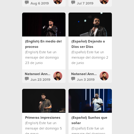
Aug 6 2019
Jul 7 2019
(English) En medio del
(Español) Dejando a
proceso
Dios ser Dios
(English) Este fue un
(Español) Este fue un
mensaje del domingo
mensaje del domingo 2
23 de junio
de junio
Natanael Annacondia
Natanael Annacondia
Jun 23 2019
Jun 3 2019
Primeras impresiones
(Español) Sueños que
(English) Este fue un
soñar
mensaje del domingo 5
(Español) Este fue un
de mayo
mensaje del domingo