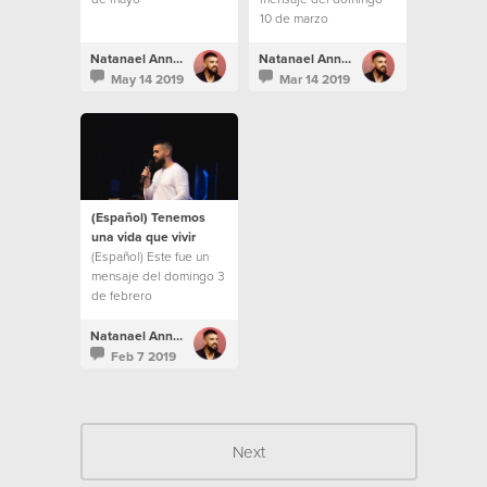
10 de marzo
Natanael Annacondia
Natanael Annacondia
May 14 2019
Mar 14 2019
(Español) Tenemos
una vida que vivir
(Español) Este fue un
mensaje del domingo 3
de febrero
Natanael Annacondia
Feb 7 2019
Next