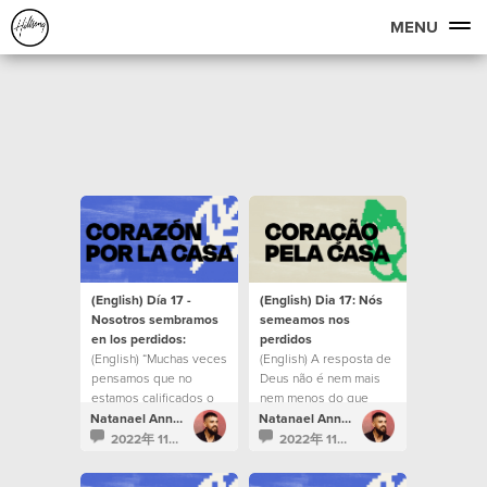
MENU
(English) Día 17 -
(English) Dia 17: Nós
Nosotros sembramos
semeamos nos
en los perdidos:
perdidos
(English) “Muchas veces
(English) A resposta de
pensamos que no
Deus não é nem mais
estamos calificados o
nem menos do que
que no somos las
você mesmo.
Natanael Annacondia
Natanael Annacondia
personas correctas,
2022年 11月 23日
2022年 11月 23日
pero es hermoso saber
que el que nos creó y