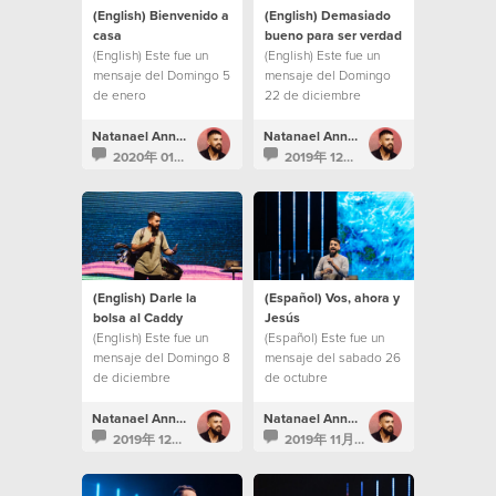
(English) Bienvenido a
(English) Demasiado
casa
bueno para ser verdad
(English) Este fue un
(English) Este fue un
mensaje del Domingo 5
mensaje del Domingo
de enero
22 de diciembre
Natanael Annacondia
Natanael Annacondia
2020年 01月 5日
2019年 12月 22日
(English) Darle la
(Español) Vos, ahora y
bolsa al Caddy
Jesús
(English) Este fue un
(Español) Este fue un
mensaje del Domingo 8
mensaje del sabado 26
de diciembre
de octubre
Natanael Annacondia
Natanael Annacondia
2019年 12月 8日
2019年 11月 1日