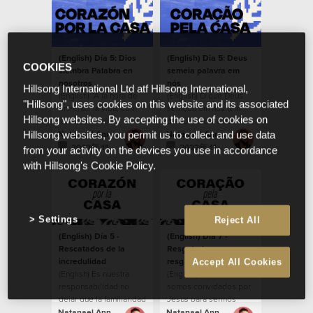
nos conoce mejor que
nadie, nos elige y nos
llama sus embajadores.
La respuesta de Dios
para tu familia, para tu
(English) Día 5: Dios
(English) Dia 5: Deus
COOKIES
entorno laboral o
siembra Palabra en
semeia palavra em
cualquier ambiente
nosotros
nós
Hillsong International Ltd atf Hillsong International,
donde te
(English) “A la hora de
(English) O que Deus
"Hillsong", uses cookies on this website and its associated
desenvuelvas, no es ni
enfrentar la vida, con
semeou em nós têm
más ni menos que tú
Hillsong websites. By accepting the use of cookies on
las diferentes
que começar a dar
mismo”.
situaciones que vivimos
frutos em nossas vidas.
Natanael Annacondia
Natanael Annacondia
Hillsong websites, you permit us to collect and use data
y tendremos por
2022年 11月 11日
2022年 11月 11日
from your activity on the devices you use in accordance
delante, nunca
with Hillsong's Cookie Policy.
debemos olvidar lo que
él ya habló y sembró en
nuestros corazones. Es
en medio de esas
Settings
Reject All
cosas, que las palabras
que él sembró en
(English) Día 5 -
(English) Dia 7 -
nosotros tienen que
Rescatados de la
Resgatados para
comenzar a dar frutos
incredulidad
resgatar
Accept All Cookies
en nuestras vidas, en
(English) Es nuestra
(English) Todos nós
nuestra fe”.
responsabilidad no
somos convidados por
dejar que la familiaridad
Jesus para sermos
e incredulidad nos
parte da Sua Casa,
Natanael Annacondia
Natanael Annacondia