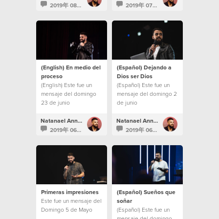
2019年 08月 6日
2019年 07月 7日
(English) En medio del
(Español) Dejando a
proceso
Dios ser Dios
(English) Este fue un
(Español) Este fue un
mensaje del domingo
mensaje del domingo 2
23 de junio
de junio
Natanael Annacondia
Natanael Annacondia
2019年 06月 23日
2019年 06月 3日
Primeras impresiones
(Español) Sueños que
Este fue un mensaje del
soñar
Domingo 5 de Mayo
(Español) Este fue un
mensaje del domingo