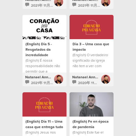
saquen de todo lo que
daquilo que Ele está
2021年 11月 12日
2021年 11月 14日
Dios tiene para
construindo.
nosotros.
(English) Dia 5 -
Dia 3 – Uma casa que
Resgatados da
impacta
incredulidade
(English) O verdadeiro
(English) É nossa
significado da igreja
responsabilidade não
não tem a ver com
permitir que a
prédios ou liturgia
familiaridade e a
Natanael Annacondia
Natanael Annacondia
incredulidade nos
2021年 11月 12日
2020年 11月 7日
afastem de tudo o que
Deus tem para nós.
(English) Dia 11 – Uma
(English) Fe en época
casa que entrega tudo
de pandemia
(English) Jesus nos
(English) Este fue el