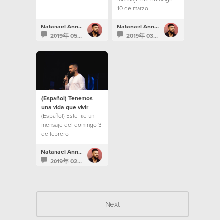
10 de marzo
Natanael Annacondia
Natanael Annacondia
2019年 05月 14日
2019年 03月 14日
(Español) Tenemos
una vida que vivir
(Español) Este fue un
mensaje del domingo 3
de febrero
Natanael Annacondia
2019年 02月 7日
Next