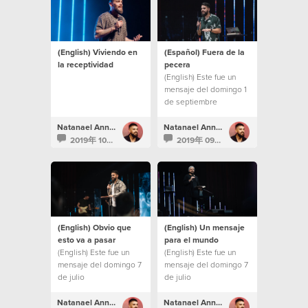
(English) Viviendo en
(Español) Fuera de la
la receptividad
pecera
(English) Este fue un
mensaje del domingo 1
de septiembre
Natanael Annacondia
Natanael Annacondia
2019年 10月 6日
2019年 09月 4日
(English) Obvio que
(English) Un mensaje
esto va a pasar
para el mundo
(English) Este fue un
(English) Este fue un
mensaje del domingo 7
mensaje del domingo 7
de julio
de julio
Natanael Annacondia
Natanael Annacondia