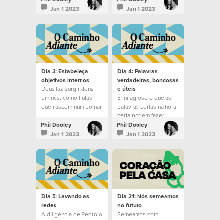
Jan 1 2023
Jan 1 2023
Dia 3: Estabeleça
Dia 4: Palavras
objetivos internos
verdadeiras, bondosas
Deus faz surgir dons
e úteis
em nós, como frutas
É milagroso o que as
que nascem num pomar.
palavras certas na hora
certa podem fazer.
Phil Dooley
Phil Dooley
Jan 1 2023
Jan 1 2023
Dia 5: Lavando as
Dia 21: Nós semeamos
redes
no futuro
A diligência de Pedro o
Semeamos com