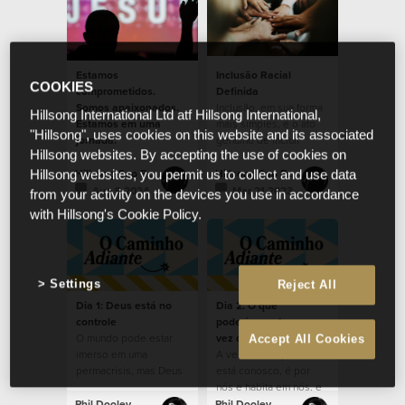
Estamos
Inclusão Racial
COOKIES
comprometidos.
Definida
Somos apaixonados.
Inclusão, em sua forma
Hillsong International Ltd atf Hillsong International,
Estamos em uma
mais simples, é o ato
"Hillsong", uses cookies on this website and its associated
jornada.
genuíno de incluir
Hillsong websites. By accepting the use of cookies on
alguém.
Hillsong Sao Paulo
Hillsong Sao Paulo
Hillsong websites, you permit us to collect and use data
Aug 9 2024
Mar 21 2023
from your activity on the devices you use in accordance
with Hillsong's Cookie Policy.
Settings
Reject All
Dia 1: Deus está no
Dia 2: O que
controle
poderíamos fazer em
O mundo pode estar
vez de nos preocupar?
Accept All Cookies
imerso em uma
A verdade é que Deus
permacrisis, mas Deus
está conosco, é por
permanece no controle
nós e habita em nós, e
de tudo.
saber disso muda tudo.
Phil Dooley
Phil Dooley