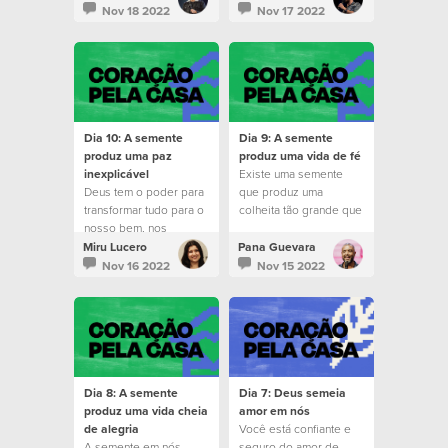
vez maior.
Nov 18 2022
Nov 17 2022
Dia 10: A semente
Dia 9: A semente
produz uma paz
produz uma vida de fé
inexplicável
Existe uma semente
Deus tem o poder para
que produz uma
transformar tudo para o
colheita tão grande que
nosso bem, nos
nem mesmo a nossa
ensinando várias vezes
mente humana
Miru Lucero
Pana Guevara
que Ele nos ama
consegue visualizar.
Nov 16 2022
Nov 15 2022
apaixonadamente.
Dia 8: A semente
Dia 7: Deus semeia
produz uma vida cheia
amor em nós
de alegria
Você está confiante e
A semente em nós
seguro do amor de