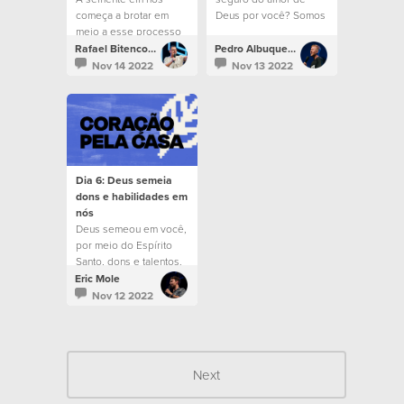
começa a brotar em
Deus por você? Somos
meio a esse processo
chamados a aceitar
e deixamos um espírito
este amor diariamente.
Rafael Bitencourt
Pedro Albuquerque
deprimido e ganhamos
Nov 14 2022
Nov 13 2022
um manto de louvor.
Dia 6: Deus semeia
dons e habilidades em
nós
Deus semeou em você,
por meio do Espírito
Santo, dons e talentos.
Eric Mole
Nov 12 2022
Next