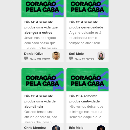
Dia 14: A semente
Dia 13: A semente
produz uma vida que
produz generosidade
abençoa a outros
A generosidade está
Jesus nos abençoou
relacionada com o
com cada passo que
tempo: ao amar sem
Ele deu, inclusive em
esperar nada em troca.
momentos difíceis.
Daniel Oliva
Sofi Mole
Nov 20 2022
Nov 19 2022
Dia 12: A semente
Dia 11: A semente
produz uma vida de
produz criatividade
abundância
Não vamos deixar que
Quando temos uma
o inimigo nos roube a
atitude generosa, não
semente daquilo que
mesquinha, nosso
Deus falou.
mundo se torna cada
Chris Mendez
Eric Mole