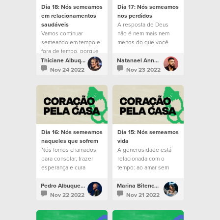
Dia 18: Nós semeamos
Dia 17: Nós semeamos
em relacionamentos
nos perdidos
saudáveis
A resposta de Deus
Vamos continuar
não é nem mais nem
semeando em tempo e
menos do que você
fora de tempo, porque
mesmo.
no momento certo
Thiciane Albuquerque
Natanael Annacondia
colheremos.
Nov 24 2022
Nov 23 2022
Dia 16: Nós semeamos
Dia 15: Nós semeamos
naqueles que sofrem
vida
Nós fomos chamados
A generosidade está
para consolar, trazer
relacionada com o
esperança e cura
tempo: ao amar sem
àqueles que sofrem.
esperar nada em troca.
Pedro Albuquerque
Marina Bitencourt
Nov 22 2022
Nov 21 2022